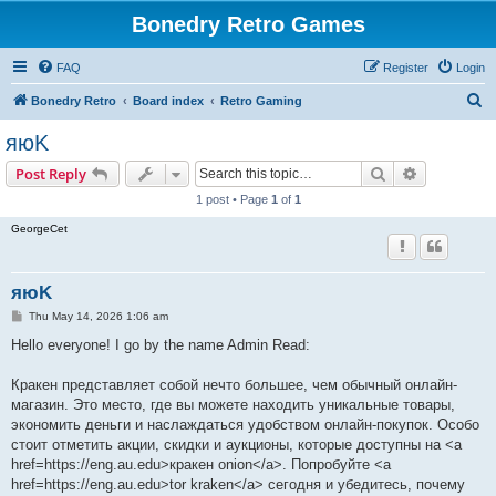
Bonedry Retro Games
FAQ
Register
Login
S
Bonedry Retro
Board index
Retro Gaming
e
яюK
a
Search
Advanced s
Post Reply
r
1 post • Page
1
of
1
c
GeorgeCet
h
яюK
P
Thu May 14, 2026 1:06 am
o
s
Hello everyone! I go by the name Admin Read:
t
Кракен представляет собой нечто большее, чем обычный онлайн-
магазин. Это место, где вы можете находить уникальные товары,
экономить деньги и наслаждаться удобством онлайн-покупок. Особо
стоит отметить акции, скидки и аукционы, которые доступны на <a
href=https://eng.au.edu>кракен onion</a>. Попробуйте <a
href=https://eng.au.edu>tor kraken</a> сегодня и убедитесь, почему