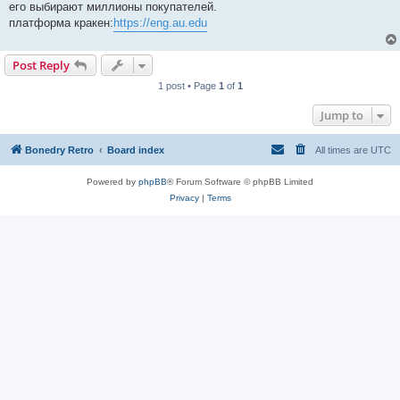
его выбирают миллионы покупателей.
платформа кракен:
https://eng.au.edu
Post Reply
1 post • Page
1
of
1
Jump to
Bonedry Retro
Board index
All times are
UTC
Powered by
phpBB
® Forum Software © phpBB Limited
Privacy
|
Terms