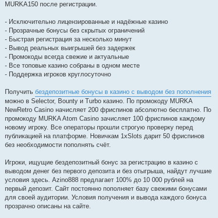
MURKA150 после регистрации.
- Исключительно лицензированные и надёжные казино
- Прозрачные бонусы без скрытых ограничений
- Быстрая регистрация за несколько минут
- Вывод реальных выигрышей без задержек
- Промокоды всегда свежие и актуальные
- Все топовые казино собраны в одном месте
- Поддержка игроков круглосуточно
Получить
бездепозитные бонусы в казино с выводом без пополнения
можно в Selector, Bounty и Turbo казино. По промокоду MURKA
NewRetro Casino начисляет 200 фриспинов абсолютно бесплатно. По
промокоду MURKA Atom Casino зачисляет 100 фриспинов каждому
новому игроку. Все операторы прошли строгую проверку перед
публикацией на платформе. Новичкам 1xSlots дарит 50 фриспинов
без необходимости пополнять счёт.
Игроки, ищущие бездепозитный бонус за регистрацию в казино с
выводом денег без первого депозита и без отыгрыша, найдут лучшие
условия здесь. Azino888 предлагает 100% до 10 000 рублей на
первый депозит. Сайт постоянно пополняет базу свежими бонусами
для своей аудитории. Условия получения и вывода каждого бонуса
прозрачно описаны на сайте.