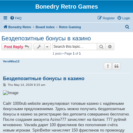
Bonedry Retro Games
FAQ
Register
Login
S
Bonedry Retro
Board index
Retro Gaming
e
Бездепозитные бонусы в казино
a
Search
Advanced s
Post Reply
r
1 post • Page
1
of
1
c
VeroNika12
h
Бездепозитные бонусы в казино
P
Thu May 14, 2026 9:15 am
o
s
t
Сайт 1000rub.website аккумулировал топовые казино с надёжными
бонусными предложениями. Здесь можно получить бездепозитные
бонусы в казино за регистрацию без депозита совершенно бесплатно.
После создания аккаунта Azino777 зачисляет на баланс 777 рублей
мгновенно. Vavada дарит 100 фриспинов без пополнения счёта
новым игрокам. SpinBetter начисляет 150 фриспинов по промокоду