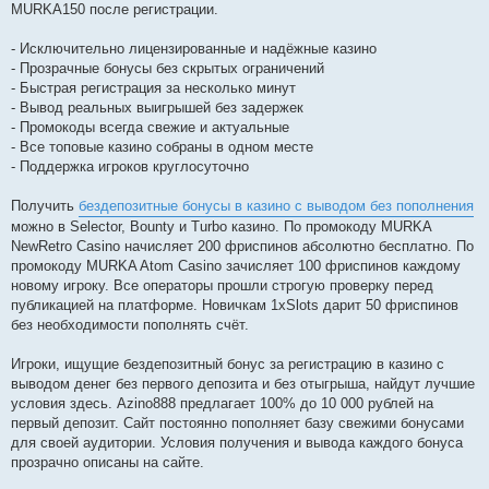
MURKA150 после регистрации.
- Исключительно лицензированные и надёжные казино
- Прозрачные бонусы без скрытых ограничений
- Быстрая регистрация за несколько минут
- Вывод реальных выигрышей без задержек
- Промокоды всегда свежие и актуальные
- Все топовые казино собраны в одном месте
- Поддержка игроков круглосуточно
Получить
бездепозитные бонусы в казино с выводом без пополнения
можно в Selector, Bounty и Turbo казино. По промокоду MURKA
NewRetro Casino начисляет 200 фриспинов абсолютно бесплатно. По
промокоду MURKA Atom Casino зачисляет 100 фриспинов каждому
новому игроку. Все операторы прошли строгую проверку перед
публикацией на платформе. Новичкам 1xSlots дарит 50 фриспинов
без необходимости пополнять счёт.
Игроки, ищущие бездепозитный бонус за регистрацию в казино с
выводом денег без первого депозита и без отыгрыша, найдут лучшие
условия здесь. Azino888 предлагает 100% до 10 000 рублей на
первый депозит. Сайт постоянно пополняет базу свежими бонусами
для своей аудитории. Условия получения и вывода каждого бонуса
прозрачно описаны на сайте.