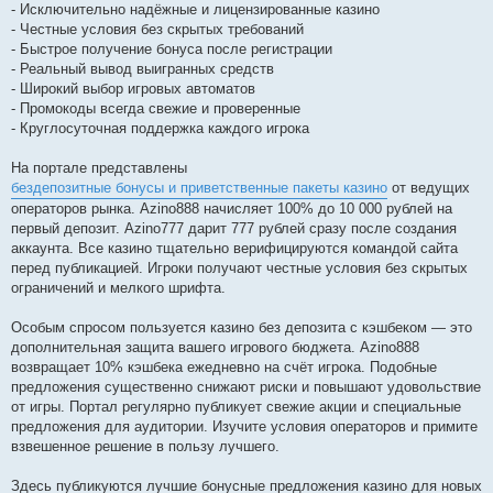
- Исключительно надёжные и лицензированные казино
- Честные условия без скрытых требований
- Быстрое получение бонуса после регистрации
- Реальный вывод выигранных средств
- Широкий выбор игровых автоматов
- Промокоды всегда свежие и проверенные
- Круглосуточная поддержка каждого игрока
На портале представлены
бездепозитные бонусы и приветственные пакеты казино
от ведущих
операторов рынка. Azino888 начисляет 100% до 10 000 рублей на
первый депозит. Azino777 дарит 777 рублей сразу после создания
аккаунта. Все казино тщательно верифицируются командой сайта
перед публикацией. Игроки получают честные условия без скрытых
ограничений и мелкого шрифта.
Особым спросом пользуется казино без депозита с кэшбеком — это
дополнительная защита вашего игрового бюджета. Azino888
возвращает 10% кэшбека ежедневно на счёт игрока. Подобные
предложения существенно снижают риски и повышают удовольствие
от игры. Портал регулярно публикует свежие акции и специальные
предложения для аудитории. Изучите условия операторов и примите
взвешенное решение в пользу лучшего.
Здесь публикуются лучшие бонусные предложения казино для новых