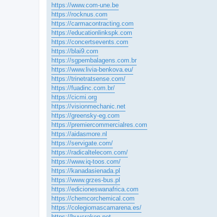
https://www.com-une.be
https://rocknus.com
https://carmacontracting.com
https://educationlinkspk.com
https://concertsevents.com
https://blai9.com
https://sgpembalagens.com.br
https://www.livia-benkova.eu/
https://trinetratsense.com/
https://fuadinc.com.br/
https://cicmi.org
https://visionmechanic.net
https://greensky-eg.com
https://premiercommercialres.com
https://aidasmore.nl
https://servigate.com/
https://radicaltelecom.com/
https://www.iq-toos.com/
https://kanadasienada.pl
https://www.grzes-bus.pl
https://edicioneswanafrica.com
https://chemcorchemical.com
https://colegiomascamarena.es/
https://buycraken.net