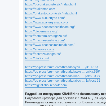
https://buycraken.net/calc/index.html
https://crakentop.com
https://crakentop.com/calc/index.html
https://www.bunkertype.com/
https://www.adanergranada.org/
https://www.accesstohealthcare.org/
https://globernance.org/
https://aerotermiazaragoza.es/
https://maxinesonshine.com/
https://www.beachanimalrehab.com/
https://arteoliva.com/
https://cervezalasagra.es/
https://blai9.com/
https://go-pressforum.com/threads/vybir ... ylki.1705/
https://go-pressforum.com/threads/krake ... dnika.539/
https://go-pressforum.com/threads/krab- ... pekhu.333/
https://go-pressforum.com/threads/raboc ... 1/#post-31
https://digitallabourchowk.com
Подробная инструкция KRAKEN по безопасному вхо
Подготовка браузера для доступа к KRAKEN. Для кор
Рекомендуем скачать и установить Tor Browser с офиц