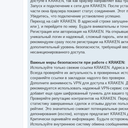
доступе к KRAKEN, так как браузер направляет ваш тр
Запуск и подключение к сети для KRAKEN. После устан
части окна браузера покажет статус соединения. Этот
Убедитесь, что подключение установлено успешно.
Переход на сайт KRAKEN. В адресной строке запущенн
или
), и перейдите по нему. Будьте внимательны и точ
Регистрация или авторизация на KRAKEN. На открывше
уникальный логин и надежный, сложный пароль, или в
рекомендуем сразу после регистрации на KRAKEN акти
дополнительный уровень безопасности, требующий вво
несанкционированного доступа.
Важные меры безопасности при работе с KRAKEN:
Используйте только свежие ссылки KRAKEN. Адреса зе
Всегда проверяйте их актуальность в проверенных ис
сохраняйте ссылки в закладках надолго без проверки.
Дополните анонимность VPN для доступа к KRAKEN. Д
рекомендуется использовать надежный VPN-сервис совм
добавит еще один шифрованный туннель для вашего тр
Проверяйте репутацию контрагентов на KRAKEN. Пере
статистику завершенных сделок и отзывы других пол
рейтинг. Это значительно снижает потенциальные риск
депонирования (escrow), которую предлагает KRAKEN 
Критически оценивайте информацию. Будьте осторожны
Используйте внутреннюю систему обмена сообщениями 