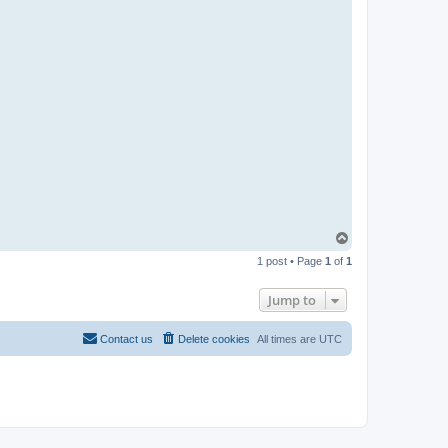
T
o
1 post • Page
1
of
1
p
Jump to
Contact us
Delete cookies
All times are
UTC