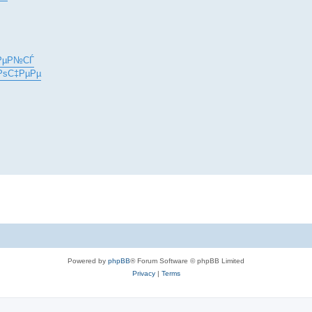
»РµР№СЃ
РѕС‡РµРµ
Powered by
phpBB
® Forum Software © phpBB Limited
Privacy
|
Terms