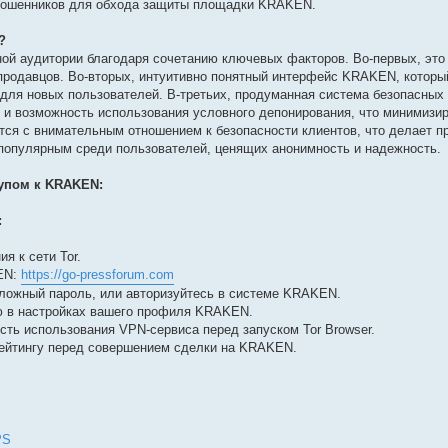
а мошенников для обхода защиты площадки KRAKEN.
?
й аудитории благодаря сочетанию ключевых факторов. Во-первых, это
продавцов. Во-вторых, интуитивно понятный интерфейс KRAKEN, которы
 для новых пользователей. В-третьих, продуманная система безопасных 
и возможность использования условного депонирования, что минимизир
ся с внимательным отношением к безопасности клиентов, что делает п
популярным среди пользователей, ценящих анонимность и надежность.
упом к KRAKEN:
:
я к сети Tor.
KEN:
https://go-pressforum.com
сложный пароль, или авторизуйтесь в системе KRAKEN.
 в настройках вашего профиля KRAKEN.
ть использования VPN-сервиса перед запуском Tor Browser.
рейтингу перед совершением сделки на KRAKEN.
РЅ