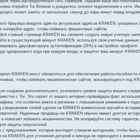
афик через распределенную сеть серверов, скрывая ваше местоположени
овки откройте Tor Browser и дождитесь полного подключения к сети. Ик
 процесс может занять от нескольких секунд до пары минут перед входо
ого браузера введите один из актуальных адресов KRAKEN, указанных
но копируйте адрес, чтобы избежать фишинговых сайтов.
йся главной странице KRAKEN вы сможете создать новую учетную запис
ойти в существующий аккаунт KRAKEN, используя свои учетные данные
вировать двухфакторную аутентификацию (2FA) в настройках профиля. 
да одноразового кода при каждом входе, и защитит ваш аккаунт KRAKE
ркал KRAKEN могут обновляться для обеспечения работоспособности и
точниках, чтобы избежать мошеннических сайтов, маскирующихся под K
ля создания дополнительного, усиленного уровня защиты вашего соед
естно с Tor. Это скроет от вашего интернет-провайдера факт использов
афика, что особенно важно в регионах с повышенным вниманием к подо
д совершением любой сделки на KRAKEN внимательно изучайте историю
ьзователей. Надежные продавцы на KRAKEN обычно имеют долгую истор
и и помогает избежать мошенничества. Не игнорируйте систему гарантов
для защиты покупателей.
 с предложениями, которые выглядят слишком выгодными, чтобы быть 
на KRAKEN для уточнения деталей и никогда не переходите к внешним