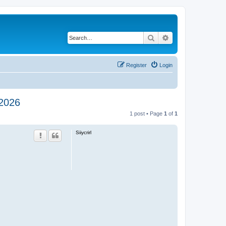
Search
Advanced search
Register
Login
 2026
1 post • Page
1
of
1
Siiycrirl