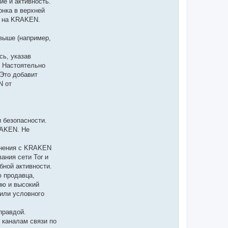
е и активность.
онка в верхней
м на KRAKEN.
 выше (например,
ь, указав
. Настоятельно
Это добавит
N от
 безопасности.
RAKEN. Не
инения с KRAKEN
ания сети Tor и
бной активности.
 продавца,
ию и высокий
 или условного
правдой.
 каналам связи по