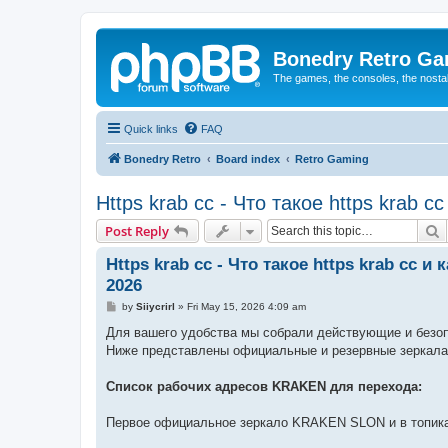
Bonedry Retro G
The games, the consoles, the nostal
Quick links
FAQ
Bonedry Retro
Board index
Retro Gaming
Https krab cc - Что такое https krab 
S
Post Reply
Https krab cc - Что такое https krab cc 
2026
P
by
Siiycrirl
»
Fri May 15, 2026 4:09 am
o
s
Для вашего удобства мы собрали действующие и безо
t
Ниже представлены официальные и резервные зеркала
Список рабочих адресов KRAKEN для перехода:
Первое официальное зеркало KRAKEN SLON и в топика