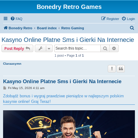
Bonedry Retro Games
FAQ
Register
Login
S
Bonedry Retro
Board index
Retro Gaming
e
Kasyno Online Platne Sms i Gierki Na Internecie
a
Search
Advanced s
Post Reply
r
1 post • Page
1
of
1
c
Claraasymn
h
Kasyno Online Platne Sms i Gierki Na Internecie
P
Fri May 15, 2026 4:11 am
o
s
Zdobądź bonus i wygraj prawdziwe pieniądze w najlepszym polskim
t
kasynie online! Graj Teraz!