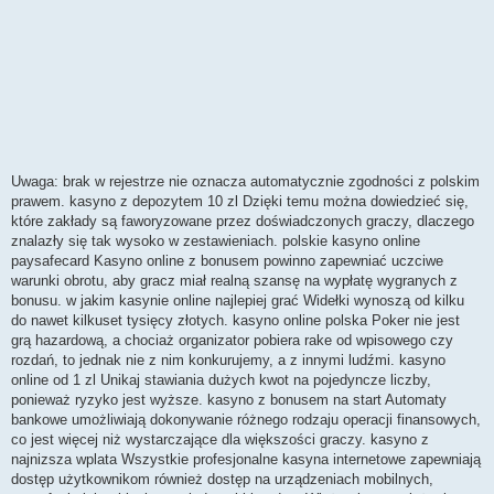
Uwaga: brak w rejestrze nie oznacza automatycznie zgodności z polskim
prawem. kasyno z depozytem 10 zl Dzięki temu można dowiedzieć się,
które zakłady są faworyzowane przez doświadczonych graczy, dlaczego
znalazły się tak wysoko w zestawieniach. polskie kasyno online
paysafecard Kasyno online z bonusem powinno zapewniać uczciwe
warunki obrotu, aby gracz miał realną szansę na wypłatę wygranych z
bonusu. w jakim kasynie online najlepiej grać Widełki wynoszą od kilku
do nawet kilkuset tysięcy złotych. kasyno online polska Poker nie jest
grą hazardową, a chociaż organizator pobiera rake od wpisowego czy
rozdań, to jednak nie z nim konkurujemy, a z innymi ludźmi. kasyno
online od 1 zl Unikaj stawiania dużych kwot na pojedyncze liczby,
ponieważ ryzyko jest wyższe. kasyno z bonusem na start Automaty
bankowe umożliwiają dokonywanie różnego rodzaju operacji finansowych,
co jest więcej niż wystarczające dla większości graczy. kasyno z
najnizsza wplata Wszystkie profesjonalne kasyna internetowe zapewniają
dostęp użytkownikom również dostęp na urządzeniach mobilnych,