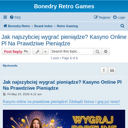
Bonedry Retro Games
FAQ
Register
Login
S
Bonedry Retro
Board index
Retro Gaming
e
Jak najszybciej wygrać pieniądze? Kasyno Online
a
Pl Na Prawdziwe Pieniądze
r
Search
Advanced s
Post Reply
c
1 post • Page
1
of
1
h
Myrlemofs
Jak najszybciej wygrać pieniądze? Kasyno Online Pl
Na Prawdziwe Pieniądze
P
Fri May 15, 2026 4:12 am
o
s
Kasyno online na prawdziwe pieniądze! Zdobądź bonus i graj już teraz!
t