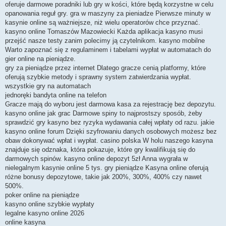
oferuje darmowe poradniki lub gry w kości, które będą korzystne w celu
opanowania reguł gry. gra w maszyny za pieniadze Pierwsze minuty w
kasynie online są ważniejsze, niż wielu operatorów chce przyznać.
kasyno online Tomaszów Mazowiecki Każda aplikacja kasyno musi
przejść nasze testy zanim polecimy ją czytelnikom. kasyno mobilne
Warto zapoznać się z regulaminem i tabelami wypłat w automatach do
gier online na pieniądze.
gry za pieniądze przez internet Dlatego gracze cenią platformy, które
oferują szybkie metody i sprawny system zatwierdzania wypłat.
wszystkie gry na automatach
jednoręki bandyta online na telefon
Gracze mają do wyboru jest darmowa kasa za rejestrację bez depozytu.
kasyno online jak grac Darmowe spiny to najprostszy sposób, żeby
sprawdzić gry kasyno bez ryzyka wydawania całej wpłaty od razu. jakie
kasyno online forum Dzięki szyfrowaniu danych osobowych możesz bez
obaw dokonywać wpłat i wypłat. casino polska W holu naszego kasyna
znajduje się odznaka, która pokazuje, które gry kwalifikują się do
darmowych spinów. kasyno online depozyt 5zł Anna wygrała w
nielegalnym kasynie online 5 tys. gry pieniądze Kasyna online oferują
różne bonusy depozytowe, takie jak 200%, 300%, 400% czy nawet
500%.
poker online na pieniądze
kasyno online szybkie wypłaty
legalne kasyno online 2026
online kasyna