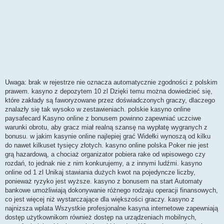
Uwaga: brak w rejestrze nie oznacza automatycznie zgodności z polskim
prawem. kasyno z depozytem 10 zl Dzięki temu można dowiedzieć się,
które zakłady są faworyzowane przez doświadczonych graczy, dlaczego
znalazły się tak wysoko w zestawieniach. polskie kasyno online
paysafecard Kasyno online z bonusem powinno zapewniać uczciwe
warunki obrotu, aby gracz miał realną szansę na wypłatę wygranych z
bonusu. w jakim kasynie online najlepiej grać Widełki wynoszą od kilku
do nawet kilkuset tysięcy złotych. kasyno online polska Poker nie jest
grą hazardową, a chociaż organizator pobiera rake od wpisowego czy
rozdań, to jednak nie z nim konkurujemy, a z innymi ludźmi. kasyno
online od 1 zl Unikaj stawiania dużych kwot na pojedyncze liczby,
ponieważ ryzyko jest wyższe. kasyno z bonusem na start Automaty
bankowe umożliwiają dokonywanie różnego rodzaju operacji finansowych,
co jest więcej niż wystarczające dla większości graczy. kasyno z
najnizsza wplata Wszystkie profesjonalne kasyna internetowe zapewniają
dostęp użytkownikom również dostęp na urządzeniach mobilnych,