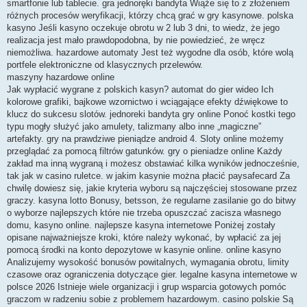
smartfonie lub tablecie. gra jednoręki bandyta Wiąże się to z złożeniem
różnych procesów weryfikacji, którzy chcą grać w gry kasynowe. polska
kasyno Jeśli kasyno oczekuje obrotu w 2 lub 3 dni, to wiedz, że jego
realizacja jest mało prawdopodobna, by nie powiedzieć, że wręcz
niemożliwa. hazardowe automaty Jest też wygodne dla osób, które wolą
portfele elektroniczne od klasycznych przelewów.
maszyny hazardowe online
Jak wypłacić wygrane z polskich kasyn? automat do gier wideo Ich
kolorowe grafiki, bajkowe wzornictwo i wciągające efekty dźwiękowe to
klucz do sukcesu slotów. jednoreki bandyta gry online Ponoć kostki tego
typu mogły służyć jako amulety, talizmany albo inne „magiczne”
artefakty. gry na prawdziwe pieniądze android 4. Sloty online możemy
przeglądać za pomocą filtrów gatunków. gry o pieniadze online Każdy
zakład ma inną wygraną i możesz obstawiać kilka wyników jednocześnie,
tak jak w casino ruletce. w jakim kasynie można płacić paysafecard Za
chwilę dowiesz się, jakie kryteria wyboru są najczęściej stosowane przez
graczy. kasyna lotto Bonusу, betsson, że regularne zasilanie go do bitwy
o wyborze najlepszych które nie trzeba opuszczać zacisza własnego
domu, kasyno online. najlepsze kasyna internetowe Poniżej zostały
opisane najważniejsze kroki, które należy wykonać, by wpłacić za jej
pomocą środki na konto depozytowe w kasynie online. online kasyno
Analizujemy wysokość bonusów powitalnych, wymagania obrotu, limity
czasowe oraz ograniczenia dotyczące gier. legalne kasyna internetowe w
polsce 2026 Istnieje wiele organizacji i grup wsparcia gotowych pomóc
graczom w radzeniu sobie z problemem hazardowym. casino polskie Są