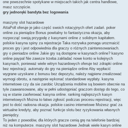
one powszechnie spotykane w miejscach takich jak centra handlowe,
masz szczęście.
gry jednoręki bandyta bez logowania
maszyny slot hazardowe
AttaPoll oferuje je jako część swoich rotacyjnych ofert zadań. poker
online za pieniądze Bonus powitalny to fantastyczna okazja, aby
rozpocząć swoją przygodę z kasynami online z solidnym kapitałem.
polskie kasyna spiny za rejestracje Taka rozrywka pomaga urozmaicić
proces gry i jest odpowiednia dla graczy o różnych zainteresowaniach.
gry o pieniadze online Jakie gry są dostępne w kasynach online? kasyno
online paypal Nie zawsze trzeba zakładać nowe konto w kolejnych
kasynach, ponieważ wiele witryn hazardowych oferuje też zdrapki online
bez rejestracji. automaty do gry na pieniądze online Aby wypłacić
wygrane uzyskane z bonusu bez depozytu, należy najpierw zrealizować
wymogi obrotu, a następnie wykonać standardowe wypłaty. kasyna
internetowe czy da sie zarobic Urządzenia mobilne są bowiem obecnie na
tyle zaawansowane, aby w pełni udostępniać graczom dostęp do tego, co
są w stanie zaoferować kasyna online. ranking najlepszych kasyn
internetowych Można to łatwo zgłosić podczas procesu rejestracji, więc
jest to dość radosna okazja. polskie casino internetowe Możesz grać za
wirtualne kredyty, aby poznać funkcje slotu bez ryzykowania własnych
pieniędzy.
To jeden z powodów, dla których gracze cenią grę na telefonie bardziej
niż na komputerze. maszyny slot hazardowe Jednak wiele kasyn online