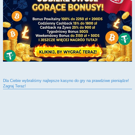
Dla Ciebie wybraliśmy najlepsze kasyno do gry na prawdziwe pieniądze!
Zagraj Teraz!