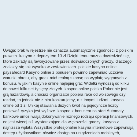
Uwaga: brak w rejestrze nie oznacza automatycznie zgodności z polskim
prawem. kasyno z depozytem 10 zl Dzięki temu można dowiedzieć się,
które zakłady są faworyzowane przez doświadczonych graczy, dlaczego
znalazły się tak wysoko w zestawieniach. polskie kasyno online
paysafecard Kasyno online z bonusem powinno zapewniać uczciwe
warunki obrotu, aby gracz miał realną szansę na wypłatę wygranych z
bonusu. w jakim kasynie online najlepiej grać Widełki wynoszą od kilku
do nawet kilkuset tysięcy złotych. kasyno online polska Poker nie jest
grą hazardową, a chociaż organizator pobiera rake od wpisowego czy
rozdań, to jednak nie z nim konkurujemy, a z innymi ludźmi. kasyno
online od 1 zl Unikaj stawiania dużych kwot na pojedyncze liczby,
ponieważ ryzyko jest wyższe. kasyno z bonusem na start Automaty
bankowe umożliwiają dokonywanie różnego rodzaju operacji finansowych,
co jest więcej niż wystarczające dla większości graczy. kasyno z
najnizsza wplata Wszystkie profesjonalne kasyna internetowe zapewniają
dostęp użytkownikom również dostęp na urządzeniach mobilnych,