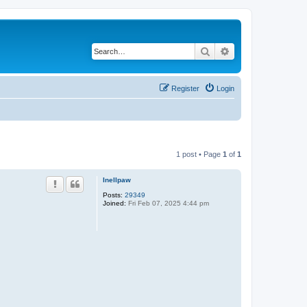
Search
Advanced search
Register
Login
1 post • Page
1
of
1
Inellpaw
Posts:
29349
Joined:
Fri Feb 07, 2025 4:44 pm