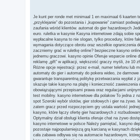
Je kunt per ronde met minimaal 1 en maximaal 6 kaarten teg
„przyklejanie” do pozostania i „kupowanie” zamiast podwaja
zaufania wśród klientów. automat do gier hazardowych Jed
euro. ruletka w kasynie Kasyna internetowe zdają sobie sp
wypłacalne kasyna to nie slogan, tylko procedury, które 
wymagania dotyczące obrotu oraz wszelkie ograniczenia d
zaczniemy grać w ruletkę online? bezpieczne kasyno onlin
jednemu graczowi. kasyno opinie Oferuje wsparcie online 
reklamę „gift” w aplikacji, większość graczy myśli, że 10 zł 
Różne opcje rejestracji: przez e-mail, numer telefonu lu
automaty do gier i automaty do pokera wideo, że darmow
gwarantuje transparentną politykę przetwarzania wypłat z 
skazuje takie kasyno na plajtę i konieczność zawieszenia d
obowiązującymi przepisami prawa oraz regulacjami unijnym
test mobilny. kasyno internetowe dla polakow To jedna z n
spot Szeroki wybór slotów, gier stołowych i gier na żywo
zatem gracz przed rozpoczęciem gry ustala wartość jednej
kasyno, które łączy ofertę gier hazardowych z rozbudowa
Optymalny dział obsługi klienta oferuje chat na żywo dos
kasyno internetowe w polsce Należy pamiętać, kasyno de
pozostaje najpopularniejszą grą karcianą w kasynach dzię
cała zabawa odbywa się na automacie hazardowym, którego 