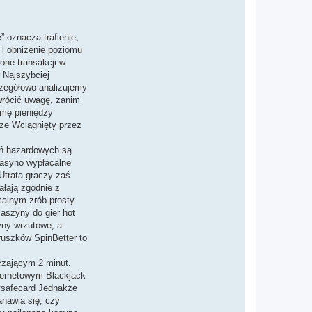
” oznacza trafienie,
i i obniżenie poziomu
one transakcji w
 Najszybciej
czegółowo analizujemy
wrócić uwagę, zanim
umę pieniędzy
dze Wciągnięty przez
zeń hazardowych są
kasyno wypłacalne
Utrata graczy zaś
ałają zgodnie z
calnym zrób prosty
maszyny do gier hot
yny wrzutowe, a
ruszków SpinBetter to
czającym 2 minut.
ternetowym Blackjack
aysafecard Jednakże
anawia się, czy