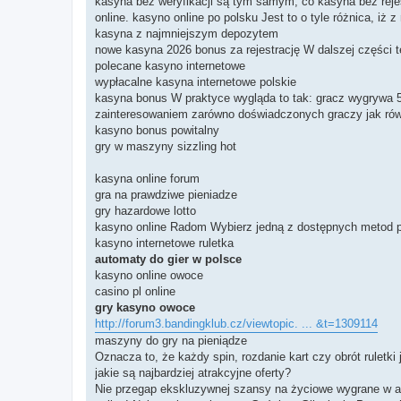
kasyna bez weryfikacji są tym samym, co kasyna bez rejes
online. kasyno online po polsku Jest to o tyle różnica, iż z
kasyna z najmniejszym depozytem
nowe kasyna 2026 bonus za rejestrację W dalszej części te
polecane kasyno internetowe
wypłacalne kasyna internetowe polskie
kasyna bonus W praktyce wygląda to tak: gracz wygrywa 5 z
zainteresowaniem zarówno doświadczonych graczy jak równ
kasyno bonus powitalny
gry w maszyny sizzling hot
kasyna online forum
gra na prawdziwe pieniadze
gry hazardowe lotto
kasyno online Radom Wybierz jedną z dostępnych metod p
kasyno internetowe ruletka
automaty do gier w polsce
kasyno online owoce
casino pl online
gry kasyno owoce
http://forum3.bandingklub.cz/viewtopic. ... &t=1309114
maszyny do gry na pieniądze
Oznacza to, że każdy spin, rozdanie kart czy obrót ruletki
jakie są najbardziej atrakcyjne oferty?
Nie przegap ekskluzywnej szansy na życiowe wygrane w aut