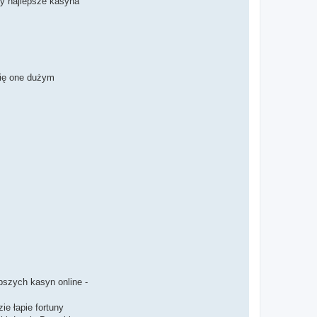
ny najlepsze kasyna
się one dużym
epszych kasyn online -
e łapie fortuny