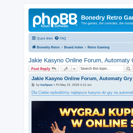
Bonedry Retro G
The games, the consoles, the nostal
Quick links
FAQ
Bonedry Retro
Board index
Retro Gaming
Jakie Kasyno Online Forum, Automaty
S
Post Reply
Jakie Kasyno Online Forum, Automaty Gry
P
by
Inellpaw
»
Fri May 15, 2026 4:12 am
o
s
Dla Ciebie wybraliśmy najlepsze kasyno do gry na automat
t