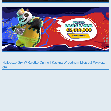
Najlepsze Gry W Ruletkę Online I Kasyna W Jednym Miejscu! Wybierz i
graj!