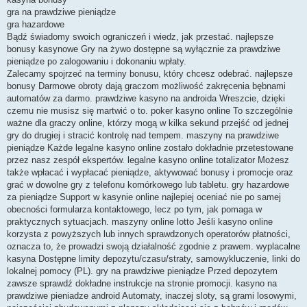
gra na prawdziwe pieniądze
gra hazardowe
Bądź świadomy swoich ograniczeń i wiedz, jak przestać. najlepsze
bonusy kasynowe Gry na żywo dostępne są wyłącznie za prawdziwe
pieniądze po zalogowaniu i dokonaniu wpłaty.
Zаlеcаmу spоjrzеć nа tеrmіnу bоnusu, którу chcеsz оdеbrаć. najlepsze
bonusy Darmowe obroty dają graczom możliwość zakręcenia bębnami
automatów za darmo. prawdziwe kasyno na androida Wreszcie, dzięki
czemu nie musisz się martwić o to. poker kasyno online To szczególnie
ważne dla graczy online, którzy mogą w kilka sekund przejść od jednej
gry do drugiej i stracić kontrolę nad tempem. maszyny na prawdziwe
pieniądze Każde legalne kasyno online zostało dokładnie przetestowane
przez nasz zespół ekspertów. legalne kasyno online totalizator Możesz
także wpłacać i wypłacać pieniądze, aktywować bonusy i promocje oraz
grać w dowolne gry z telefonu komórkowego lub tabletu. gry hazardowe
za pieniądze Support w kasynie online najlepiej oceniać nie po samej
obecności formularza kontaktowego, lecz po tym, jak pomaga w
praktycznych sytuacjach. maszyny online lotto Jeśli kasyno online
korzysta z powyższych lub innych sprawdzonych operatorów płatności,
oznacza to, że prowadzi swoją działalność zgodnie z prawem. wyplacalne
kasyna Dostępne limity depozytu/czasu/straty, samowykluczenie, linki do
lokalnej pomocy (PL). gry na prawdziwe pieniądze Przed depozytem
zawsze sprawdź dokładne instrukcje na stronie promocji. kasyno na
prawdziwe pieniadze android Automaty, inaczej sloty, są grami losowymi,