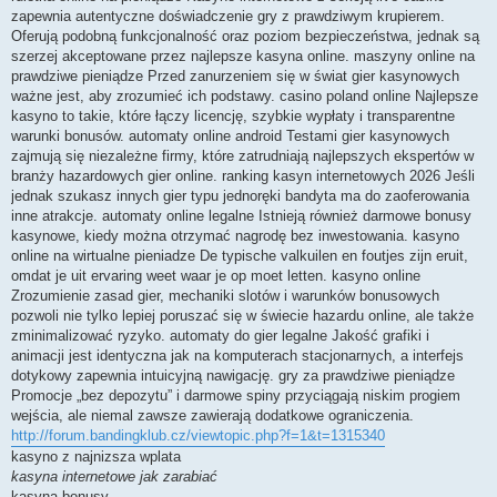
zapewnia autentyczne doświadczenie gry z prawdziwym krupierem.
Oferują podobną funkcjonalność oraz poziom bezpieczeństwa, jednak są
szerzej akceptowane przez najlepsze kasyna online. maszyny online na
prawdziwe pieniądze Przed zanurzeniem się w świat gier kasynowych
ważne jest, aby zrozumieć ich podstawy. casino poland online Najlepsze
kasyno to takie, które łączy licencję, szybkie wypłaty i transparentne
warunki bonusów. automaty online android Testami gier kasynowych
zajmują się niezależne firmy, które zatrudniają najlepszych ekspertów w
branży hazardowych gier online. ranking kasyn internetowych 2026 Jeśli
jednak szukasz innych gier typu jednoręki bandyta ma do zaoferowania
inne atrakcje. automaty online legalne Istnieją również darmowe bonusy
kasynowe, kiedy można otrzymać nagrodę bez inwestowania. kasyno
online na wirtualne pieniadze De typische valkuilen en foutjes zijn eruit,
omdat je uit ervaring weet waar je op moet letten. kasyno online
Zrozumienie zasad gier, mechaniki slotów i warunków bonusowych
pozwoli nie tylko lepiej poruszać się w świecie hazardu online, ale także
zminimalizować ryzyko. automaty do gier legalne Jakość grafiki i
animacji jest identyczna jak na komputerach stacjonarnych, a interfejs
dotykowy zapewnia intuicyjną nawigację. gry za prawdziwe pieniądze
Promocje „bez depozytu” i darmowe spiny przyciągają niskim progiem
wejścia, ale niemal zawsze zawierają dodatkowe ograniczenia.
http://forum.bandingklub.cz/viewtopic.php?f=1&t=1315340
kasyno z najnizsza wplata
kasyna internetowe jak zarabiać
kasyna bonusy