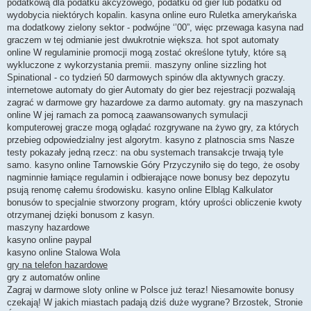
podatkową dla podatku akcyzowego, podatku od gier lub podatku od
wydobycia niektórych kopalin. kasyna online euro Ruletka amerykańska
ma dodatkowy zielony sektor - podwójne ‘’00”, więc przewaga kasyna nad
graczem w tej odmianie jest dwukrotnie większa. hot spot automaty
online W regulaminie promocji mogą zostać określone tytuły, które są
wykluczone z wykorzystania premii. maszyny online sizzling hot
Spinational - co tydzień 50 darmowych spinów dla aktywnych graczy.
internetowe automaty do gier Automaty do gier bez rejestracji pozwalają
zagrać w darmowe gry hazardowe za darmo automaty. gry na maszynach
online W jej ramach za pomocą zaawansowanych symulacji
komputerowej gracze mogą oglądać rozgrywane na żywo gry, za których
przebieg odpowiedzialny jest algorytm. kasyno z platnoscia sms Nasze
testy pokazały jedną rzecz: na obu systemach transakcje trwają tyle
samo. kasyno online Tarnowskie Góry Przyczyniło się do tego, że osoby
nagminnie łamiące regulamin i odbierające nowe bonusy bez depozytu
psują renomę całemu środowisku. kasyno online Elbląg Kalkulator
bonusów to specjalnie stworzony program, który uprości obliczenie kwoty
otrzymanej dzięki bonusom z kasyn.
maszyny hazardowe
kasyno online paypal
kasyno online Stalowa Wola
gry na telefon hazardowe
gry z automatów online
Zagraj w darmowe sloty online w Polsce już teraz! Niesamowite bonusy
czekają! W jakich miastach padają dziś duże wygrane? Brzostek, Stronie