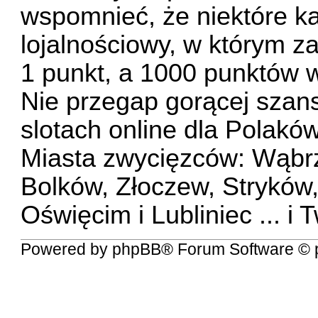
wspomnieć, że niektóre k
lojalnościowy, w którym z
1 punkt, a 1000 punktów w
Nie przegap gorącej szan
slotach online dla Polaków!
Miasta zwycięzców: Wąbr
Bolków, Złoczew, Stryków,
Oświęcim i Lubliniec ... i 
Powered by
phpBB
® Forum Software © 