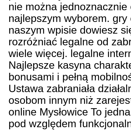
nie można jednoznacznie ok
najlepszym wyborem. gry 
naszym wpisie dowiesz się,
rozróżniać legalne od zabro
wiele więcej. legalne int
Najlepsze kasyna charakt
bonusami i pełną mobilnośc
Ustawa zabraniała działal
osobom innym niż zarejes
online Mysłowice To jedna
pod względem funkcjonalno