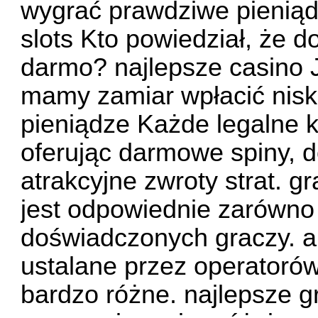
wygrać prawdziwe pieniąd
slots Kto powiedział, że 
darmo? najlepsze casino J
mamy zamiar wpłacić nisk
pieniądze Każde legalne k
oferując darmowe spiny, 
atrakcyjne zwroty strat. g
jest odpowiednie zarówno 
doświadczonych graczy. a
ustalane przez operatorów
bardzo różne. najlepsze 