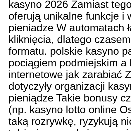
kasyno 2026 Zamiast tego 
oferują unikalne funkcje i
pieniadze W automatach 
kliknięcia, dlatego czasem
formatu. polskie kasyno p
pociągiem podmiejskim a
internetowe jak zarabiać 
dotyczyły organizacji kas
pieniądze Takie bonusy c
(np. kasyno lotto online O
taką rozrywkę, ryzykują ni