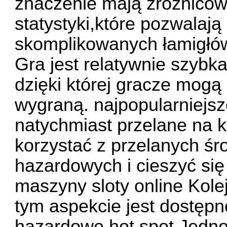
znaczenie mają zróżnicow
statystyki,które pozwalaj
skomplikowanych łamigłó
Gra jest relatywnie szybka
dzięki której gracze mog
wygraną. najpopularniejsz
natychmiast przelane na k
korzystać z przelanych ś
hazardowych i cieszyć się
maszyny sloty online Kol
tym aspekcie jest dostępn
hazardowe hot spot Jedno