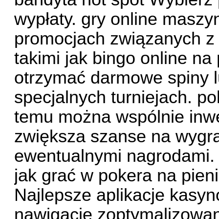
wypłaty. gry online masz
promocjach związanych z 
takimi jak bingo online n
otrzymać darmowe spiny l
specjalnych turniejach. p
temu można wspólnie inwe
zwiększa szanse na wygran
ewentualnymi nagrodami.
jak grać w pokera na pien
Najlepsze aplikacje kasy
nawigację zoptymalizowan