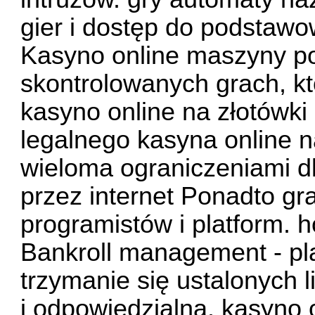
gier i dostęp do podstaw
Kasyno online maszyny p
skontrolowanych grach, k
kasyno online na złotówki
legalnego kasyna online n
wieloma ograniczeniami dl
przez internet Ponadto gr
programistów i platform. 
Bankroll management - pla
trzymanie się ustalonych 
i odpowiedzialna. kasyno o