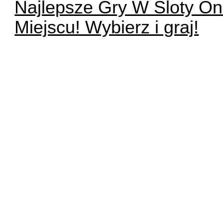
Najlepsze Gry W Sloty O
Miejscu! Wybierz i graj!