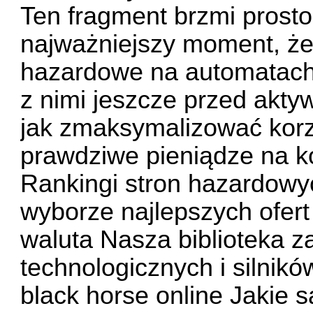
Ten fragment brzmi prosto,
najważniejszy moment, że
hazardowe na automatach
z nimi jeszcze przed aktyw
jak zmaksymalizować korzy
prawdziwe pieniądze na ko
Rankingi stron hazardowy
wyborze najlepszych ofert
waluta Nasza biblioteka z
technologicznych i silni
black horse online Jakie 