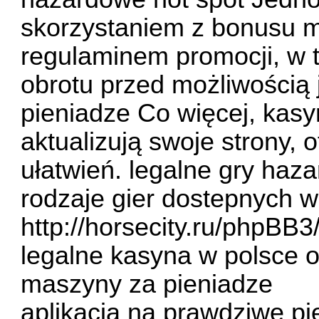
skorzystaniem z bonusu m
regulaminem promocji, w t
obrotu przed możliwością 
pieniadze Co więcej, kasy
aktualizują swoje strony, 
ułatwień. legalne gry haz
rodzaje gier dostepnych w
http://horsecity.ru/phpB
legalne kasyna w polsce o
maszyny za pieniadze
aplikacja na prawdziwe pi