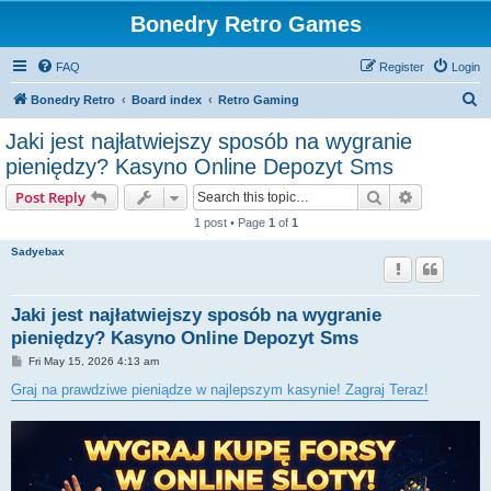
Bonedry Retro Games
FAQ
Register
Login
S
Bonedry Retro
Board index
Retro Gaming
e
Jaki jest najłatwiejszy sposób na wygranie
a
pieniędzy? Kasyno Online Depozyt Sms
r
Search
Advanced s
Post Reply
c
1 post • Page
1
of
1
h
Sadyebax
Jaki jest najłatwiejszy sposób na wygranie
pieniędzy? Kasyno Online Depozyt Sms
P
Fri May 15, 2026 4:13 am
o
s
Graj na prawdziwe pieniądze w najlepszym kasynie! Zagraj Teraz!
t