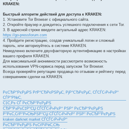
KRAKEN:
Быстрый алгоритм действий для доступа к KRAKEN:
1. Установите Tor Browser с официального сайта.
2. Откройте браузер и дождитесь успешного подключения к сети Tor.
3. В адресной строке введите актуальный адрес KRAKEN:
https://go-pressforum.com
4. Пройдите регистрацию, создав уникальный логин и сложный
пароль, или авторизуйтесь в системе KRAKEN.
Немедленно включите двухфакторную аутентификацию в настройках
вашего профиля KRAKEN.
Для максимальной анонимности рассмотрите возможность
использования VPN-сервиса перед запуском Tor Browser.
Всегда проверяйте репутацию продавца по отзывам и рейтингу перед
совершением сделки на KRAKEN.
РєСЂР°РєРµРЅ РґР°СЂРєРЅРµС‚ РјР°СЂРєРµС‚ СЃСЃС‹Р»РєР°
СЃР°Р№С‚
С‡С‚Рѕ СЃ РєСЂР°РєРµРЅ
СЂР°Р±РѕС‡Р°СЏ СЃСЃС‹Р»РєР° РЅР° РєСЂР°РєРµРЅ
Р°РєС‚СѓР°Р»СЊРЅР°СЏ СЃСЃС‹Р»РєР° РЅР° РєСЂР°РєРµРЅ
kraken darknet market СЃСЃС‹Р»РєР°
РєСЂР°РєРµРЅ РєСѓРїРёС‚СЊ