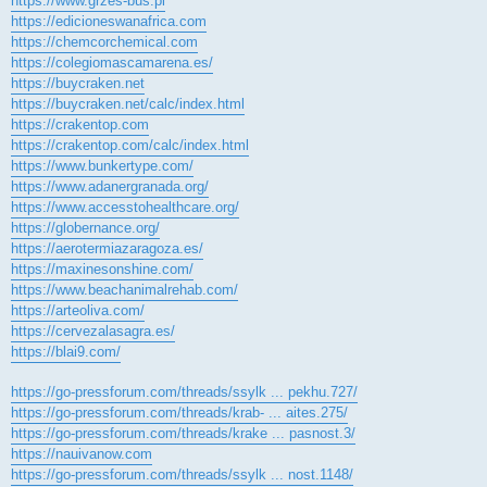
https://www.grzes-bus.pl
https://edicioneswanafrica.com
https://chemcorchemical.com
https://colegiomascamarena.es/
https://buycraken.net
https://buycraken.net/calc/index.html
https://crakentop.com
https://crakentop.com/calc/index.html
https://www.bunkertype.com/
https://www.adanergranada.org/
https://www.accesstohealthcare.org/
https://globernance.org/
https://aerotermiazaragoza.es/
https://maxinesonshine.com/
https://www.beachanimalrehab.com/
https://arteoliva.com/
https://cervezalasagra.es/
https://blai9.com/
https://go-pressforum.com/threads/ssylk ... pekhu.727/
https://go-pressforum.com/threads/krab- ... aites.275/
https://go-pressforum.com/threads/krake ... pasnost.3/
https://nauivanow.com
https://go-pressforum.com/threads/ssylk ... nost.1148/