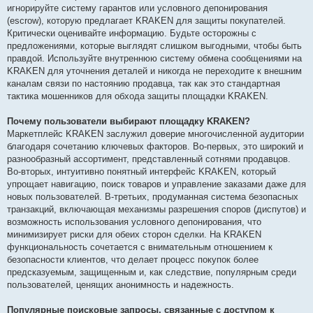
игнорируйте систему гарантов или условного депонирования
(escrow), которую предлагает KRAKEN для защиты покупателей.
Критически оценивайте информацию. Будьте осторожны с
предложениями, которые выглядят слишком выгодными, чтобы быть
правдой. Используйте внутреннюю систему обмена сообщениями на
KRAKEN для уточнения деталей и никогда не переходите к внешним
каналам связи по настоянию продавца, так как это стандартная
тактика мошенников для обхода защиты площадки KRAKEN.
Почему пользователи выбирают площадку KRAKEN?
Маркетплейс KRAKEN заслужил доверие многочисленной аудитории
благодаря сочетанию ключевых факторов. Во-первых, это широкий и
разнообразный ассортимент, представленный сотнями продавцов.
Во-вторых, интуитивно понятный интерфейс KRAKEN, который
упрощает навигацию, поиск товаров и управление заказами даже для
новых пользователей. В-третьих, продуманная система безопасных
транзакций, включающая механизмы разрешения споров (диспутов) и
возможность использования условного депонирования, что
минимизирует риски для обеих сторон сделки. На KRAKEN
функциональность сочетается с внимательным отношением к
безопасности клиентов, что делает процесс покупок более
предсказуемым, защищенным и, как следствие, популярным среди
пользователей, ценящих анонимность и надежность.
Популярные поисковые запросы, связанные с доступом к