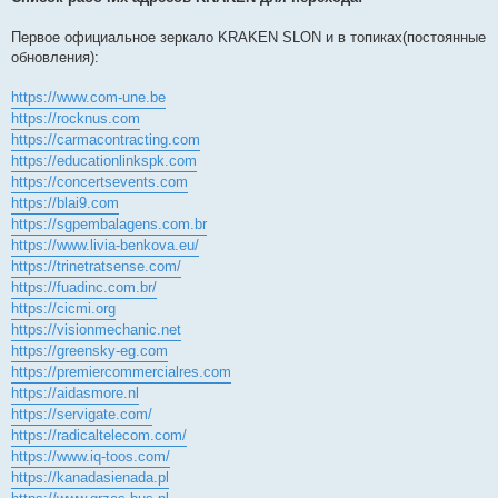
Первое официальное зеркало KRAKEN SLON и в топиках(постоянные
обновления):
https://www.com-une.be
https://rocknus.com
https://carmacontracting.com
https://educationlinkspk.com
https://concertsevents.com
https://blai9.com
https://sgpembalagens.com.br
https://www.livia-benkova.eu/
https://trinetratsense.com/
https://fuadinc.com.br/
https://cicmi.org
https://visionmechanic.net
https://greensky-eg.com
https://premiercommercialres.com
https://aidasmore.nl
https://servigate.com/
https://radicaltelecom.com/
https://www.iq-toos.com/
https://kanadasienada.pl