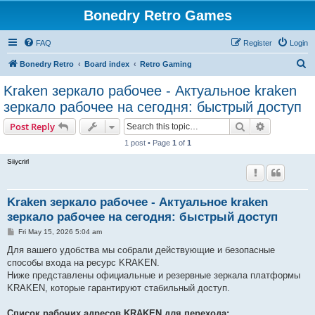
Bonedry Retro Games
FAQ
Register
Login
S
Bonedry Retro
Board index
Retro Gaming
e
Kraken зеркало рабочее - Актуальное kraken
a
зеркало рабочее на сегодня: быстрый доступ
r
Search
Advanced s
Post Reply
c
1 post • Page
1
of
1
h
Siiycrirl
Kraken зеркало рабочее - Актуальное kraken
зеркало рабочее на сегодня: быстрый доступ
P
Fri May 15, 2026 5:04 am
o
s
Для вашего удобства мы собрали действующие и безопасные
t
способы входа на ресурс KRAKEN.
Ниже представлены официальные и резервные зеркала платформы
KRAKEN, которые гарантируют стабильный доступ.
Список рабочих адресов KRAKEN для перехода: