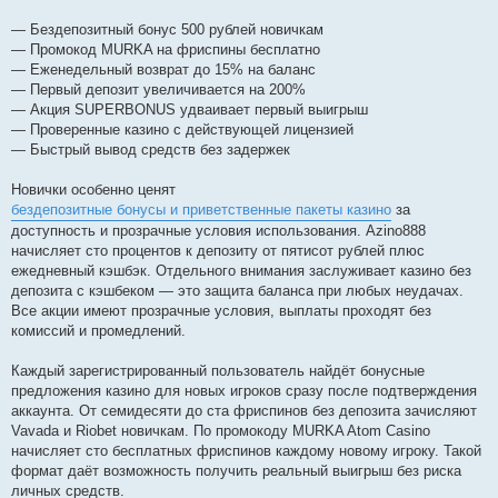
— Бездепозитный бонус 500 рублей новичкам
— Промокод MURKA на фриспины бесплатно
— Еженедельный возврат до 15% на баланс
— Первый депозит увеличивается на 200%
— Акция SUPERBONUS удваивает первый выигрыш
— Проверенные казино с действующей лицензией
— Быстрый вывод средств без задержек
Новички особенно ценят
бездепозитные бонусы и приветственные пакеты казино
за
доступность и прозрачные условия использования. Azino888
начисляет сто процентов к депозиту от пятисот рублей плюс
ежедневный кэшбэк. Отдельного внимания заслуживает казино без
депозита с кэшбеком — это защита баланса при любых неудачах.
Все акции имеют прозрачные условия, выплаты проходят без
комиссий и промедлений.
Каждый зарегистрированный пользователь найдёт бонусные
предложения казино для новых игроков сразу после подтверждения
аккаунта. От семидесяти до ста фриспинов без депозита зачисляют
Vavada и Riobet новичкам. По промокоду MURKA Atom Casino
начисляет сто бесплатных фриспинов каждому новому игроку. Такой
формат даёт возможность получить реальный выигрыш без риска
личных средств.