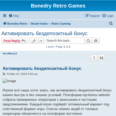
Bonedry Retro Games
FAQ
Register
Login
S
Bonedry Retro
Board index
Retro Gaming
e
Активировать бездепозитный бонус
a
Search
Advanced s
Post Reply
r
1 post • Page
1
of
1
c
VeroNika12
h
Активировать бездепозитный бонус
P
Fri May 15, 2026 5:08 am
o
s
t
Игроки всё чаще хотят знать, как активировать бездепозитный бонус
казино быстро и без лишних условий. Платформа top-bonus.website
собрала проверенных операторов с реальными и честными
предложениями. Каждый игрок подберёт оптимальный вариант под
собственный формат игры. Список свежих акций от топовых
операторов обновляется на платформе постоянно.