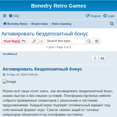
Bonedry Retro Games
FAQ
Register
Login
S
Bonedry Retro
Board index
Retro Gaming
e
Активировать бездепозитный бонус
a
Search
Advanced s
Post Reply
r
1 post • Page
1
of
1
c
VeroNika12
h
Активировать бездепозитный бонус
P
Fri May 15, 2026 5:08 am
o
s
t
Игроки всё чаще хотят знать, как активировать бездепозитный бонус
казино быстро и без лишних условий. Платформа top-bonus.website
собрала проверенных операторов с реальными и честными
предложениями. Каждый игрок подберёт оптимальный вариант под
собственный формат игры. Список свежих акций от топовых
операторов обновляется на платформе постоянно.