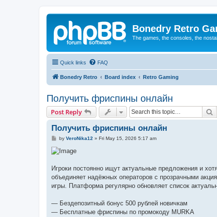
Bonedry Retro G
The games, the consoles, the nostal
Quick links
FAQ
Bonedry Retro
Board index
Retro Gaming
Получить фриспины онлайн
S
Post Reply
Получить фриспины онлайн
P
by
VeroNika12
»
Fri May 15, 2026 5:17 am
o
s
t
Игроки постоянно ищут актуальные предложения и хотя
объединяет надёжных операторов с прозрачными акци
игры. Платформа регулярно обновляет список актуаль
— Бездепозитный бонус 500 рублей новичкам
— Бесплатные фриспины по промокоду MURKA