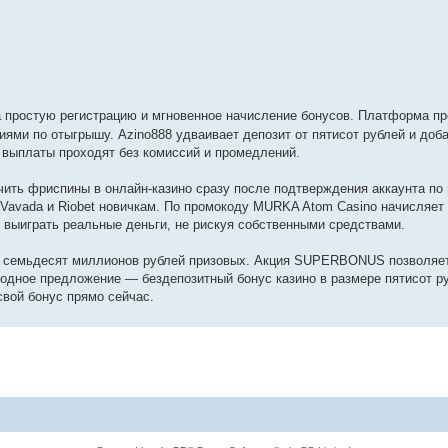
 простую регистрацию и мгновенное начисление бонусов. Платформа п
ями по отыгрышу. Azino888 удваивает депозит от пятисот рублей и до
 выплаты проходят без комиссий и промедлений.
ить фриспины в онлайн-казино сразу после подтверждения аккаунта по 
 Vavada и Riobet новичкам. По промокоду MURKA Atom Casino начисляет
 выиграть реальные деньги, не рискуя собственными средствами.
м семьдесят миллионов рублей призовых. Акция SUPERBONUS позволяе
одное предложение — бездепозитный бонус казино в размере пятисот ру
свой бонус прямо сейчас.