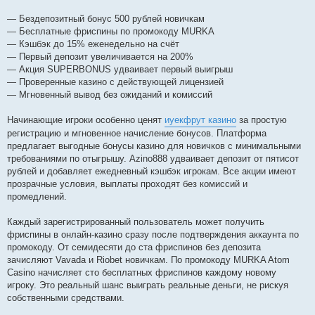
— Бездепозитный бонус 500 рублей новичкам
— Бесплатные фриспины по промокоду MURKA
— Кэшбэк до 15% еженедельно на счёт
— Первый депозит увеличивается на 200%
— Акция SUPERBONUS удваивает первый выигрыш
— Проверенные казино с действующей лицензией
— Мгновенный вывод без ожиданий и комиссий
Начинающие игроки особенно ценят
иуекфрут казино
за простую
регистрацию и мгновенное начисление бонусов. Платформа
предлагает выгодные бонусы казино для новичков с минимальными
требованиями по отыгрышу. Azino888 удваивает депозит от пятисот
рублей и добавляет ежедневный кэшбэк игрокам. Все акции имеют
прозрачные условия, выплаты проходят без комиссий и
промедлений.
Каждый зарегистрированный пользователь может получить
фриспины в онлайн-казино сразу после подтверждения аккаунта по
промокоду. От семидесяти до ста фриспинов без депозита
зачисляют Vavada и Riobet новичкам. По промокоду MURKA Atom
Casino начисляет сто бесплатных фриспинов каждому новому
игроку. Это реальный шанс выиграть реальные деньги, не рискуя
собственными средствами.