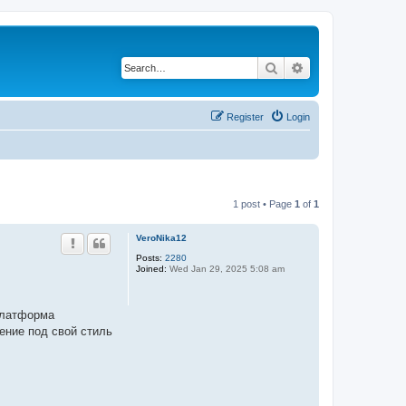
Search
Advanced search
Register
Login
1 post • Page
1
of
1
VeroNika12
Posts:
2280
Joined:
Wed Jan 29, 2025 5:08 am
Платформа
ение под свой стиль