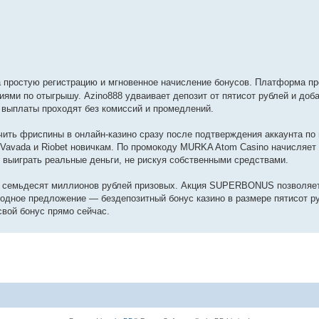
 простую регистрацию и мгновенное начисление бонусов. Платформа п
ями по отыгрышу. Azino888 удваивает депозит от пятисот рублей и до
 выплаты проходят без комиссий и промедлений.
ить фриспины в онлайн-казино сразу после подтверждения аккаунта по 
 Vavada и Riobet новичкам. По промокоду MURKA Atom Casino начисляет
 выиграть реальные деньги, не рискуя собственными средствами.
м семьдесят миллионов рублей призовых. Акция SUPERBONUS позволяе
одное предложение — бездепозитный бонус казино в размере пятисот ру
свой бонус прямо сейчас.