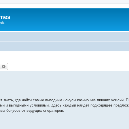
ames
gia
earch
Advanced search
т знать, где найти самые выгодные бонусы казино без лишних усилий. 
ями и выгодными условиями. Здесь каждый найдёт подходящее предлож
ных бонусов от ведущих операторов.