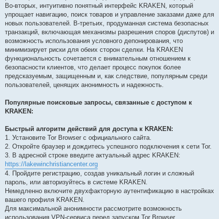
Во-вторых, интуитивно понятный интерфейс KRAKEN, который
упрощает навигацию, поиск товаров и управление заказами даже для
новых пользователей. В-третьих, продуманная система безопасных
транзакций, включающая механизмы разрешения споров (диспутов) и
возможность использования условного депонирования, что
минимизирует риски для обеих сторон сделки. На KRAKEN
функциональность сочетается с внимательным отношением к
безопасности клиентов, что делает процесс покупок более
предсказуемым, защищенным и, как следствие, популярным среди
пользователей, ценящих анонимность и надежность.
Популярные поисковые запросы, связанные с доступом к
KRAKEN:
Быстрый алгоритм действий для доступа к KRAKEN:
1. Установите Tor Browser с официального сайта.
2. Откройте браузер и дождитесь успешного подключения к сети Tor.
3. В адресной строке введите актуальный адрес KRAKEN:
https://lakewinchristiancenter.org
4. Пройдите регистрацию, создав уникальный логин и сложный
пароль, или авторизуйтесь в системе KRAKEN.
Немедленно включите двухфакторную аутентификацию в настройках
вашего профиля KRAKEN.
Для максимальной анонимности рассмотрите возможность
использования VPN-сервиса перед запуском Tor Browser.