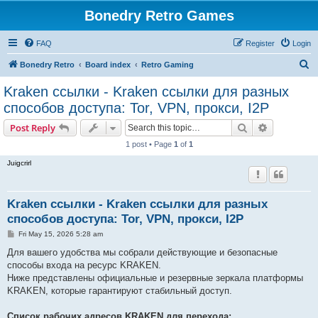
Bonedry Retro Games
FAQ
Register
Login
S
Bonedry Retro
Board index
Retro Gaming
e
Kraken ссылки - Kraken ссылки для разных
a
способов доступа: Tor, VPN, прокси, I2P
r
Search
Advanced s
Post Reply
c
1 post • Page
1
of
1
h
Juigcrirl
Kraken ссылки - Kraken ссылки для разных
способов доступа: Tor, VPN, прокси, I2P
P
Fri May 15, 2026 5:28 am
o
s
Для вашего удобства мы собрали действующие и безопасные
t
способы входа на ресурс KRAKEN.
Ниже представлены официальные и резервные зеркала платформы
KRAKEN, которые гарантируют стабильный доступ.
Список рабочих адресов KRAKEN для перехода: