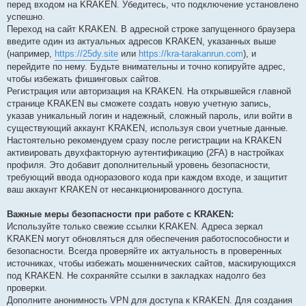
перед входом на KRAKEN. Убедитесь, что подключение установлено
успешно.
Переход на сайт KRAKEN. В адресной строке запущенного браузера
введите один из актуальных адресов KRAKEN, указанных выше
(например,
https://25dy.site
или
https://kra-tarakanrun.com
), и
перейдите по нему. Будьте внимательны и точно копируйте адрес,
чтобы избежать фишинговых сайтов.
Регистрация или авторизация на KRAKEN. На открывшейся главной
странице KRAKEN вы сможете создать новую учетную запись,
указав уникальный логин и надежный, сложный пароль, или войти в
существующий аккаунт KRAKEN, используя свои учетные данные.
Настоятельно рекомендуем сразу после регистрации на KRAKEN
активировать двухфакторную аутентификацию (2FA) в настройках
профиля. Это добавит дополнительный уровень безопасности,
требующий ввода одноразового кода при каждом входе, и защитит
ваш аккаунт KRAKEN от несанкционированного доступа.
Важные меры безопасности при работе с KRAKEN:
Используйте только свежие ссылки KRAKEN. Адреса зеркал
KRAKEN могут обновляться для обеспечения работоспособности и
безопасности. Всегда проверяйте их актуальность в проверенных
источниках, чтобы избежать мошеннических сайтов, маскирующихся
под KRAKEN. Не сохраняйте ссылки в закладках надолго без
проверки.
Дополните анонимность VPN для доступа к KRAKEN. Для создания