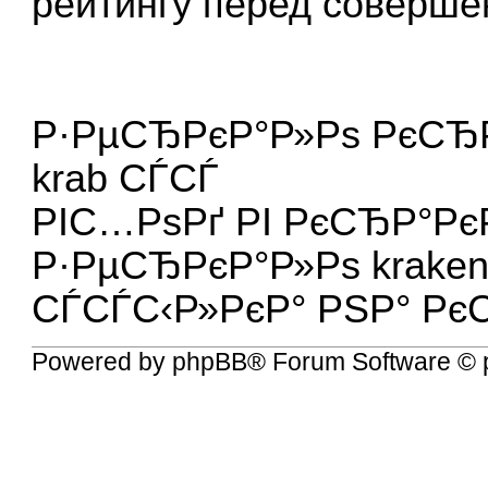
рейтингу перед соверш
Р·РµСЂРєР°Р»Рѕ РєСЂ
krab СЃСЃ
РІС…РѕРґ РІ РєСЂР°Р
Р·РµСЂРєР°Р»Рѕ kraken
СЃСЃС‹Р»РєР° РЅР° Рє
Powered by
phpBB
® Forum Software © 