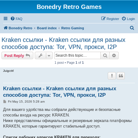
Bonedry Retro Games
FAQ
Register
Login
S
Bonedry Retro
Board index
Retro Gaming
e
Kraken ссылки - Kraken ссылки для разных
a
способов доступа: Tor, VPN, прокси, I2P
r
Search
Advanced s
Post Reply
c
1 post • Page
1
of
1
h
Juigcrirl
Kraken ссылки - Kraken ссылки для разных
способов доступа: Tor, VPN, прокси, I2P
P
Fri May 15, 2026 5:28 am
o
s
Для вашего удобства мы собрали действующие и безопасные
t
способы входа на ресурс KRAKEN.
Ниже представлены официальные и резервные зеркала платформы
KRAKEN, которые гарантируют стабильный доступ.
Список рабочих адресов KRAKEN для перехода: