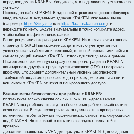
перед входом на KRAKEN. Убедитесь, что подключение установлено
успешно.
Переход на сайт KRAKEN. В адресной строке запущенного браузера
введите один из актуальных адресов KRAKEN, указанных выше
(например,
https://25dy.site
или
https://kra-tarakanrun.com
), и
перейдите по нему. Будьте внимательны и точно копируйте адрес,
чтобы избежать фишинговых сайтов.
Регистрация или авторизация на KRAKEN. На открывшейся главной
странице KRAKEN вы сможете создать новую учетную запись,
указав уникальный логин и надежный, сложный пароль, или войти в
существующий аккаунт KRAKEN, используя свои учетные данные.
Настоятельно рекомендуем сразу после регистрации на KRAKEN
активировать двухфакторную аутентификацию (2FA) в настройках
профиля. Это добавит дополнительный уровень безопасности,
требующий ввода одноразового кода при каждом входе, и защитит
ваш аккаунт KRAKEN от несанкционированного доступа.
Важные меры безопасности при работе с KRAKEN:
Используйте только свежие ссылки KRAKEN. Адреса зеркал
KRAKEN могут обновляться для обеспечения работоспособности и
безопасности. Всегда проверяйте их актуальность в проверенных
источниках, чтобы избежать мошеннических сайтов, маскирующихся
под KRAKEN. Не сохраняйте ссылки в закладках надолго без
проверки.
Дополните анонимность VPN для доступа к KRAKEN. Для создания