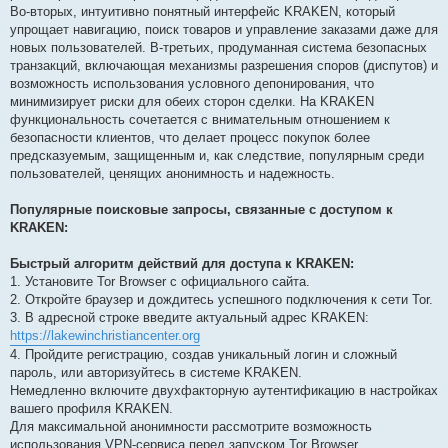
Во-вторых, интуитивно понятный интерфейс KRAKEN, который
упрощает навигацию, поиск товаров и управление заказами даже для
новых пользователей. В-третьих, продуманная система безопасных
транзакций, включающая механизмы разрешения споров (диспутов) и
возможность использования условного депонирования, что
минимизирует риски для обеих сторон сделки. На KRAKEN
функциональность сочетается с внимательным отношением к
безопасности клиентов, что делает процесс покупок более
предсказуемым, защищенным и, как следствие, популярным среди
пользователей, ценящих анонимность и надежность.
Популярные поисковые запросы, связанные с доступом к
KRAKEN:
Быстрый алгоритм действий для доступа к KRAKEN:
1. Установите Tor Browser с официального сайта.
2. Откройте браузер и дождитесь успешного подключения к сети Tor.
3. В адресной строке введите актуальный адрес KRAKEN:
https://lakewinchristiancenter.org
4. Пройдите регистрацию, создав уникальный логин и сложный
пароль, или авторизуйтесь в системе KRAKEN.
Немедленно включите двухфакторную аутентификацию в настройках
вашего профиля KRAKEN.
Для максимальной анонимности рассмотрите возможность
использования VPN-сервиса перед запуском Tor Browser.