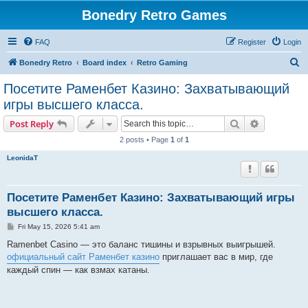
Bonedry Retro Games
FAQ
Register
Login
S
Bonedry Retro
Board index
Retro Gaming
e
Посетите Раменбет Казино: Захватывающий
a
игры высшего класса.
r
Search
Advanced s
Post Reply
c
2 posts • Page
1
of
1
h
LeonidaT
Посетите Раменбет Казино: Захватывающий игры
высшего класса.
P
Fri May 15, 2026 5:41 am
o
s
Ramenbet Casino — это баланс тишины и взрывных выигрышей.
t
официальный сайт Раменбет казино
приглашает вас в мир, где
каждый спин — как взмах катаны.