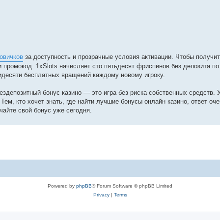
овичков
за доступность и прозрачные условия активации. Чтобы получи
ти промокод. 1xSlots начисляет сто пятьдесят фриспинов без депозита п
мидесяти бесплатных вращений каждому новому игроку.
ездепозитный бонус казино — это игра без риска собственных средств. 
Тем, кто хочет знать, где найти лучшие бонусы онлайн казино, ответ оч
учайте свой бонус уже сегодня.
Powered by
phpBB
® Forum Software © phpBB Limited
Privacy
|
Terms