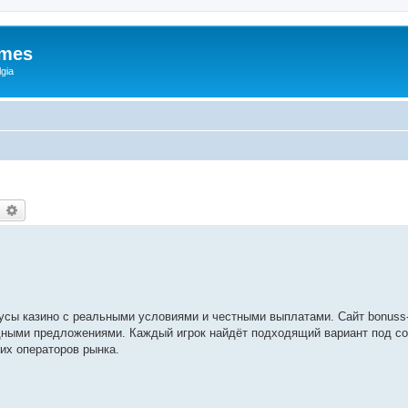
ames
gia
earch
Advanced search
нусы казино с реальными условиями и честными выплатами. Сайт bonuss-
дными предложениями. Каждый игрок найдёт подходящий вариант под с
их операторов рынка.