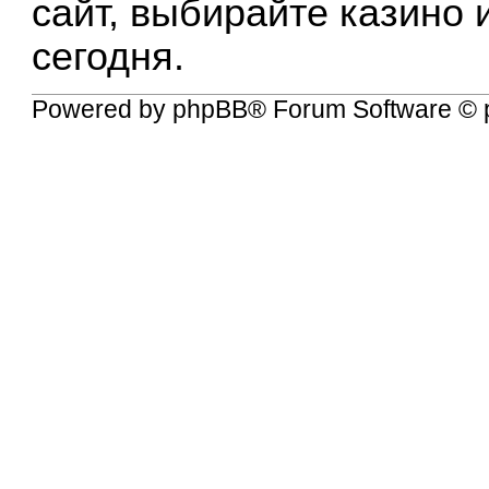
сайт, выбирайте казино 
сегодня.
Powered by
phpBB
® Forum Software © 