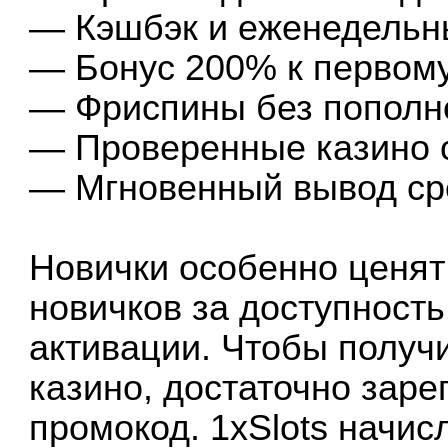
— Кэшбэк и еженедельн
— Бонус 200% к первому
— Фриспины без пополн
— Проверенные казино 
— Мгновенный вывод ср
Новички особенно ценя
новичков
за доступность
активации. Чтобы получ
казино, достаточно заре
промокод. 1xSlots начис