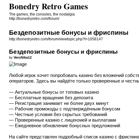
Bonedry Retro Games
The games, the consoles, the nostalgia
http://bonedryretro.com/forum/
Бездепозитные бонусы и фриспины
http://bonedryretro.com/forum/viewtopic.php?t=1058147
Бездепозитные бонусы и фриспины
by
VeroNika12
Любой игрок хочет попробовать казино без вложений собс
операторов. Здесь вы найдёте только проверенные и честн
— Актуальные бонусы от топовых казино
— Бесплатные вращения без депозита
— Регистрация занимает не более двух минут
— Рабочие промокоды с подтверждённым бонусом
— Честные условия без скрытых требований
— Проверенные казино с лицензией и выплатами
— Ежедневное обновление бонусных предложений
На сайте представлен подробный
список казино с фриспин