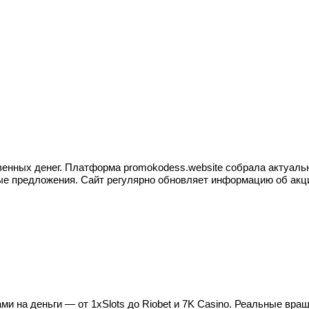
твенных денег. Платформа promokodess.website собрала актуал
ые предложения. Сайт регулярно обновляет информацию об акци
ами на деньги
— от 1xSlots до Riobet и 7K Casino. Реальные вр