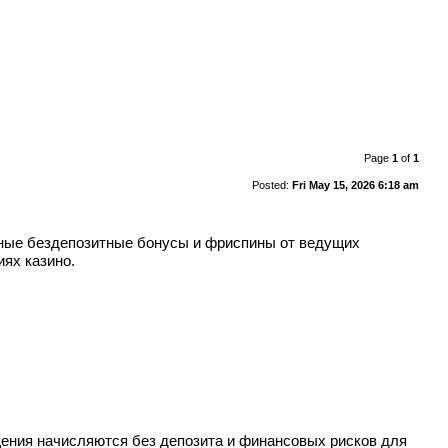
Page
1
of
1
Posted:
Fri May 15, 2026 6:18 am
ьные бездепозитные бонусы и фриспины от ведущих
ях казино.
ащения начисляются без депозита и финансовых рисков для