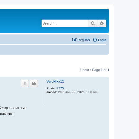
Search
Advanced search
Register
Login
1 post • Page
1
of
1
VeroNika12
Posts:
2275
Joined:
Wed Jan 29, 2025 5:08 am
бездепозитные
новляет