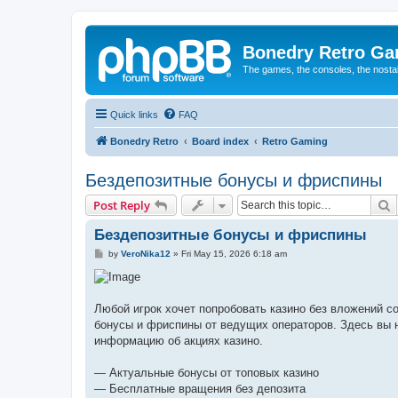
Bonedry Retro G
The games, the consoles, the nostal
Quick links
FAQ
Bonedry Retro
Board index
Retro Gaming
Бездепозитные бонусы и фриспины
S
Post Reply
Бездепозитные бонусы и фриспины
P
by
VeroNika12
»
Fri May 15, 2026 6:18 am
o
s
t
Любой игрок хочет попробовать казино без вложений с
бонусы и фриспины от ведущих операторов. Здесь вы 
информацию об акциях казино.
— Актуальные бонусы от топовых казино
— Бесплатные вращения без депозита