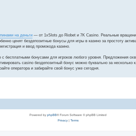
спинами на деньги
— от 1xSlots до Riobet и 7K Casino. Реальные вращен
бенно ценят бездепозитные бонусы для игры в казино за простоту актив
егистрация и ввод промокода казино.
 с бесплатными бонусами для игроков любого уровня. Предложения ох
ивировать casino бездепозитный бонус можно буквально за несколько к
райте оператора и забирайте свой бонус уже сегодня.
Powered by
phpBB
® Forum Software © phpBB Limited
Privacy
|
Terms