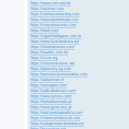
https://www.com-une.be
https://rocknus.com
https://carmacontracting.com
https://educationlinkspk.com
https://concertsevents.com
https://blai9.com
https://sgpembalagens.com.br
https://www.livia-benkova.eu/
https://trinetratsense.com/
https://fuadinc.com.br/
https://cicmi.org
https://visionmechanic.net
https://greensky-eg.com
https://premiercommercialres.com
https://aidasmore.nl
https://servigate.com/
https://radicaltelecom.com/
https://www.iq-toos.com/
https://kanadasienada.pl
https://www.grzes-bus.pl
https://edicioneswanafrica.com
https://chemcorchemical.com
https://colegiomascamarena.es/
https://buycraken.net