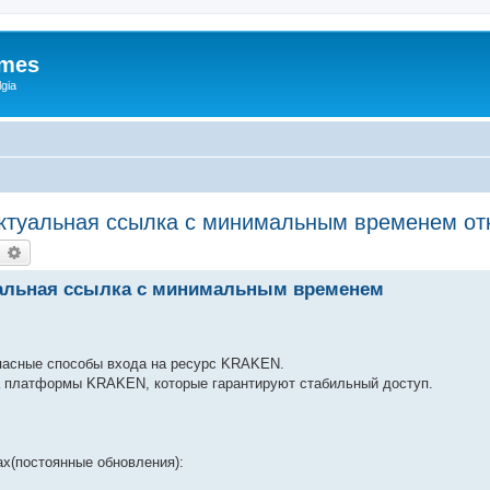
ames
gia
актуальная ссылка с минимальным временем от
earch
Advanced search
туальная ссылка с минимальным временем
пасные способы входа на ресурс KRAKEN.
 платформы KRAKEN, которые гарантируют стабильный доступ.
х(постоянные обновления):