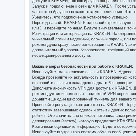
доступе к KRAKEN, так как браузер направляет ваш тр
Запуск и подключение к сети для KRAKEN. После устан
части окна браузера покажет статус соединения. Этот
Убедитесь, что подключение установлено успешно.
Переход на сайт KRAKEN. В адресной строке запущенн
или
), и перейдите по нему. Будьте внимательны и точ
Регистрация или авторизация на KRAKEN. На открывше
уникальный логин и надежный, сложный пароль, или в
рекомендуем сразу после регистрации на KRAKEN акти
дополнительный уровень безопасности, требующий вво
несанкционированного доступа.
Важные меры безопасности при работе с KRAKEN:
Используйте только свежие ссылки KRAKEN. Адреса зе
Всегда проверяйте их актуальность в проверенных ис
сохраняйте ссылки в закладках надолго без проверки.
Дополните анонимность VPN для доступа к KRAKEN. Д
рекомендуется использовать надежный VPN-сервис совм
добавит еще один шифрованный туннель для вашего тр
Проверяйте репутацию контрагентов на KRAKEN. Пере
статистику завершенных сделок и отзывы других пол
рейтинг. Это значительно снижает потенциальные риск
депонирования (escrow), которую предлагает KRAKEN 
Критически оценивайте информацию. Будьте осторожны
Используйте внутреннюю систему обмена сообщениями 