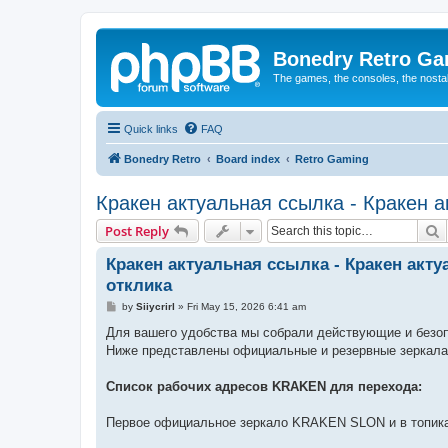
Bonedry Retro G
The games, the consoles, the nostal
Quick links
FAQ
Bonedry Retro
Board index
Retro Gaming
Кракен актуальная ссылка - Кракен 
S
Post Reply
Кракен актуальная ссылка - Кракен ак
отклика
P
by
Siiycrirl
»
Fri May 15, 2026 6:41 am
o
s
Для вашего удобства мы собрали действующие и безо
t
Ниже представлены официальные и резервные зеркала
Список рабочих адресов KRAKEN для перехода:
Первое официальное зеркало KRAKEN SLON и в топика