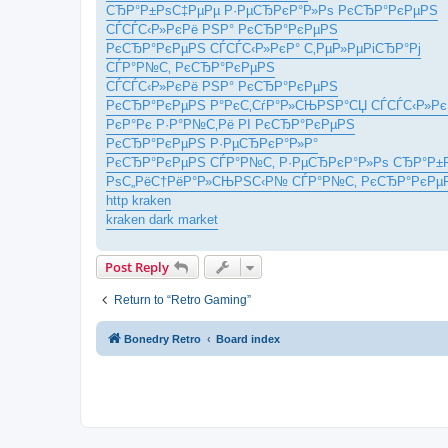
СЂР°Р±РѕС‡РµРµ Р·РµСЂРєР°Р»Рѕ РєСЂР°РєРµРЅ
СЃСЃС‹Р»РєРё РЅР° РєСЂР°РєРµРЅ
РєСЂР°РєРµРЅ СЃСЃС‹Р»РєР° С‚РµР»РµРіСЂР°Рј
СЃР°Р№С‚ РєСЂР°РєРµРЅ
СЃСЃС‹Р»РєРё РЅР° РєСЂР°РєРµРЅ
РєСЂР°РєРµРЅ Р°РєС‚СѓР°Р»СЊРЅР°СЏ СЃСЃС‹Р»Рє
РєР°Рє Р·Р°Р№С‚Рё РІ РєСЂР°РєРµРЅ
РєСЂР°РєРµРЅ Р·РµСЂРєР°Р»Р°
РєСЂР°РєРµРЅ СЃР°Р№С‚ Р·РµСЂРєР°Р»Рѕ СЂР°Р±
РѕС„РёС†РёР°Р»СЊРЅС‹Р№ СЃР°Р№С‚ РєСЂР°РєРµ
http kraken
kraken dark market
Post Reply
Return to “Retro Gaming”
Bonedry Retro
Board index