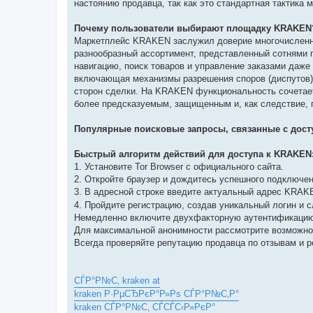
настоянию продавца, так как это стандартная тактик
Почему пользователи выбирают площадку KRAKEN
Маркетплейс KRAKEN заслужил доверие многочисленно
разнообразный ассортимент, представленный сотнями 
навигацию, поиск товаров и управление заказами даже
включающая механизмы разрешения споров (диспутов) 
сторон сделки. На KRAKEN функциональность сочетает
более предсказуемым, защищенным и, как следствие, 
Популярные поисковые запросы, связанные с дост
Быстрый алгоритм действий для доступа к KRAKEN
1. Установите Tor Browser с официального сайта.
2. Откройте браузер и дождитесь успешного подключени
3. В адресной строке введите актуальный адрес KRA
4. Пройдите регистрацию, создав уникальный логин и 
Немедленно включите двухфакторную аутентификацию
Для максимальной анонимности рассмотрите возможнос
Всегда проверяйте репутацию продавца по отзывам и 
СЃР°Р№С‚ kraken at
kraken Р·РµСЂРєР°Р»Рѕ СЃР°Р№С‚Р°
kraken СЃР°Р№С‚ СЃСЃС‹Р»РєР°