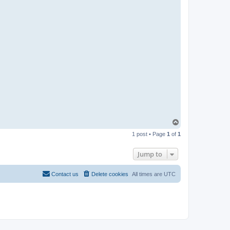
T
o
1 post • Page
1
of
1
p
Jump to
Contact us
Delete cookies
All times are
UTC