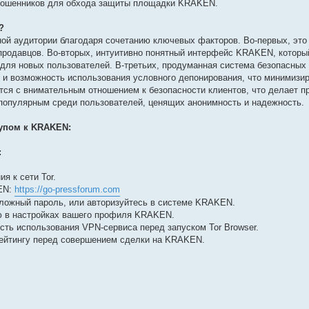
а мошенников для обхода защиты площадки KRAKEN.
?
й аудитории благодаря сочетанию ключевых факторов. Во-первых, это
продавцов. Во-вторых, интуитивно понятный интерфейс KRAKEN, которы
 для новых пользователей. В-третьих, продуманная система безопасных 
и возможность использования условного депонирования, что минимизир
ся с внимательным отношением к безопасности клиентов, что делает п
популярным среди пользователей, ценящих анонимность и надежность.
упом к KRAKEN:
:
я к сети Tor.
KEN:
https://go-pressforum.com
сложный пароль, или авторизуйтесь в системе KRAKEN.
 в настройках вашего профиля KRAKEN.
ть использования VPN-сервиса перед запуском Tor Browser.
рейтингу перед совершением сделки на KRAKEN.