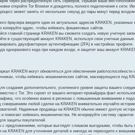
афик через распределенную сеть серверов, скрывая ваше местоположени
овки откройте Tor Browser и дождитесь полного подключения к сети. Ик
 процесс может занять от нескольких секунд до пары минут перед входо
ого браузера введите один из актуальных адресов KRAKEN, указанных
но копируйте адрес, чтобы избежать фишинговых сайтов.
йся главной странице KRAKEN вы сможете создать новую учетную запис
ойти в существующий аккаунт KRAKEN, используя свои учетные данные
вировать двухфакторную аутентификацию (2FA) в настройках профиля. 
да одноразового кода при каждом входе, и защитит ваш аккаунт KRAKE
ркал KRAKEN могут обновляться для обеспечения работоспособности и
точниках, чтобы избежать мошеннических сайтов, маскирующихся под K
ля создания дополнительного, усиленного уровня защиты вашего соед
естно с Tor. Это скроет от вашего интернет-провайдера факт использов
афика, что особенно важно в регионах с повышенным вниманием к подо
д совершением любой сделки на KRAKEN внимательно изучайте историю
ьзователей. Надежные продавцы на KRAKEN обычно имеют долгую истор
и и помогает избежать мошенничества. Не игнорируйте систему гарантов
для защиты покупателей.
 с предложениями, которые выглядят слишком выгодными, чтобы быть 
на KRAKEN для уточнения деталей и никогда не переходите к внешним