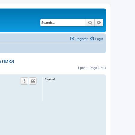
Search
Advanced search
Register
Login
клика
1 post • Page
1
of
1
Siiycrirl