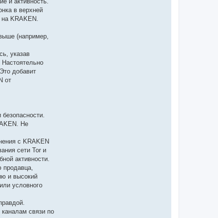
е и активность.
онка в верхней
м на KRAKEN.
 выше (например,
ь, указав
. Настоятельно
Это добавит
N от
 безопасности.
RAKEN. Не
инения с KRAKEN
ания сети Tor и
бной активности.
 продавца,
ию и высокий
 или условного
правдой.
 каналам связи по