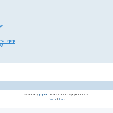
Р°
РѕС‡РµРµ
РЅ
Powered by
phpBB
® Forum Software © phpBB Limited
Privacy
|
Terms