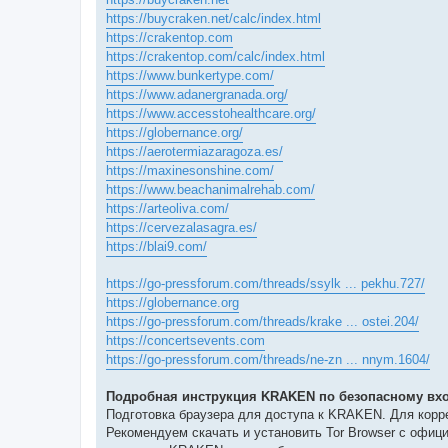
https://buycraken.net/calc/index.html
https://crakentop.com
https://crakentop.com/calc/index.html
https://www.bunkertype.com/
https://www.adanergranada.org/
https://www.accesstohealthcare.org/
https://globernance.org/
https://aerotermiazaragoza.es/
https://maxinesonshine.com/
https://www.beachanimalrehab.com/
https://arteoliva.com/
https://cervezalasagra.es/
https://blai9.com/
https://go-pressforum.com/threads/ssylk ... pekhu.727/
https://globernance.org
https://go-pressforum.com/threads/krake ... ostei.204/
https://concertsevents.com
https://go-pressforum.com/threads/ne-zn ... nnym.1604/
Подробная инструкция KRAKEN по безопасному вхо
Подготовка браузера для доступа к KRAKEN. Для кор
Рекомендуем скачать и установить Tor Browser с офиц