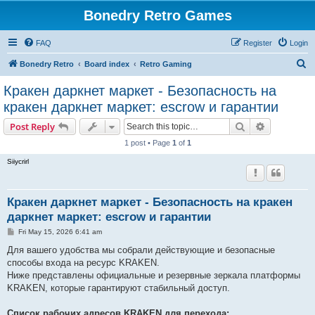
Bonedry Retro Games
FAQ
Register
Login
S
Bonedry Retro
Board index
Retro Gaming
e
Кракен даркнет маркет - Безопасность на
a
кракен даркнет маркет: escrow и гарантии
r
Search
Advanced s
Post Reply
c
1 post • Page
1
of
1
h
Siiycrirl
Кракен даркнет маркет - Безопасность на кракен
даркнет маркет: escrow и гарантии
P
Fri May 15, 2026 6:41 am
o
s
Для вашего удобства мы собрали действующие и безопасные
t
способы входа на ресурс KRAKEN.
Ниже представлены официальные и резервные зеркала платформы
KRAKEN, которые гарантируют стабильный доступ.
Список рабочих адресов KRAKEN для перехода: