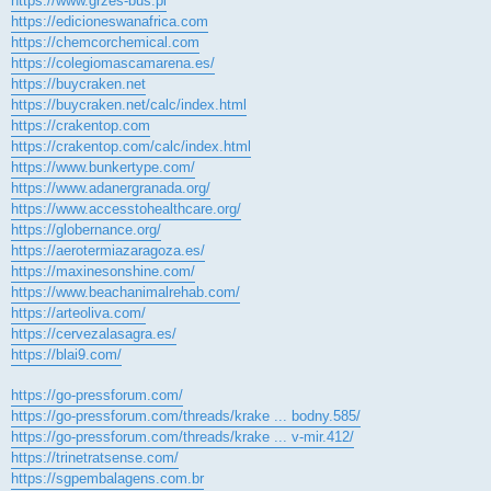
https://www.grzes-bus.pl
https://edicioneswanafrica.com
https://chemcorchemical.com
https://colegiomascamarena.es/
https://buycraken.net
https://buycraken.net/calc/index.html
https://crakentop.com
https://crakentop.com/calc/index.html
https://www.bunkertype.com/
https://www.adanergranada.org/
https://www.accesstohealthcare.org/
https://globernance.org/
https://aerotermiazaragoza.es/
https://maxinesonshine.com/
https://www.beachanimalrehab.com/
https://arteoliva.com/
https://cervezalasagra.es/
https://blai9.com/
https://go-pressforum.com/
https://go-pressforum.com/threads/krake ... bodny.585/
https://go-pressforum.com/threads/krake ... v-mir.412/
https://trinetratsense.com/
https://sgpembalagens.com.br