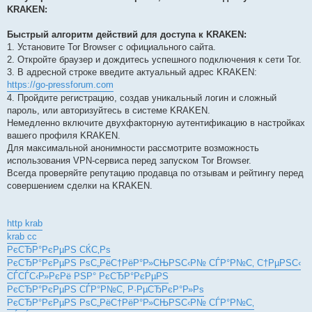
KRAKEN:
Быстрый алгоритм действий для доступа к KRAKEN:
1. Установите Tor Browser с официального сайта.
2. Откройте браузер и дождитесь успешного подключения к сети Tor.
3. В адресной строке введите актуальный адрес KRAKEN:
https://go-pressforum.com
4. Пройдите регистрацию, создав уникальный логин и сложный
пароль, или авторизуйтесь в системе KRAKEN.
Немедленно включите двухфакторную аутентификацию в настройках
вашего профиля KRAKEN.
Для максимальной анонимности рассмотрите возможность
использования VPN-сервиса перед запуском Tor Browser.
Всегда проверяйте репутацию продавца по отзывам и рейтингу перед
совершением сделки на KRAKEN.
http krab
krab cc
РєСЂР°РєРµРЅ СЌС‚Рѕ
РєСЂР°РєРµРЅ РѕС„РёС†РёР°Р»СЊРЅС‹Р№ СЃР°Р№С‚ С†РµРЅС‹
СЃСЃС‹Р»РєРё РЅР° РєСЂР°РєРµРЅ
РєСЂР°РєРµРЅ СЃР°Р№С‚ Р·РµСЂРєР°Р»Рѕ
РєСЂР°РєРµРЅ РѕС„РёС†РёР°Р»СЊРЅС‹Р№ СЃР°Р№С‚