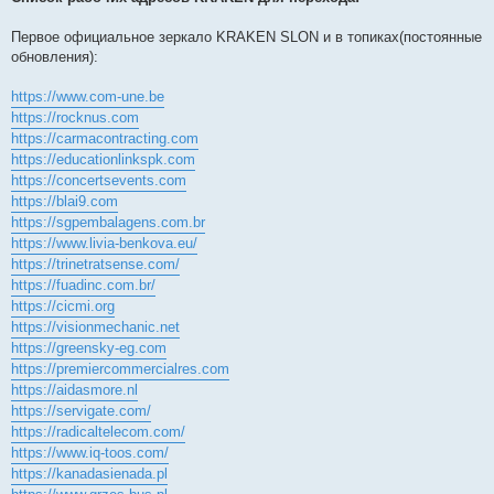
Первое официальное зеркало KRAKEN SLON и в топиках(постоянные
обновления):
https://www.com-une.be
https://rocknus.com
https://carmacontracting.com
https://educationlinkspk.com
https://concertsevents.com
https://blai9.com
https://sgpembalagens.com.br
https://www.livia-benkova.eu/
https://trinetratsense.com/
https://fuadinc.com.br/
https://cicmi.org
https://visionmechanic.net
https://greensky-eg.com
https://premiercommercialres.com
https://aidasmore.nl
https://servigate.com/
https://radicaltelecom.com/
https://www.iq-toos.com/
https://kanadasienada.pl