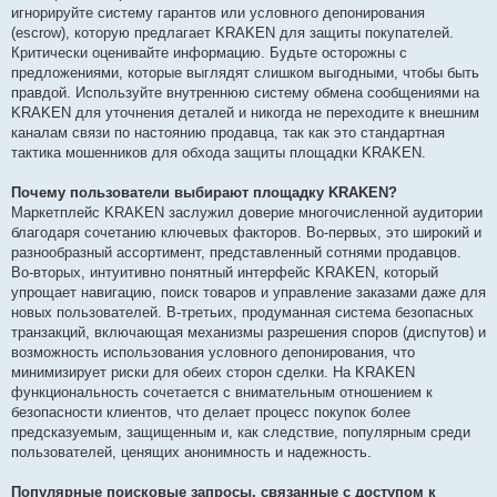
игнорируйте систему гарантов или условного депонирования
(escrow), которую предлагает KRAKEN для защиты покупателей.
Критически оценивайте информацию. Будьте осторожны с
предложениями, которые выглядят слишком выгодными, чтобы быть
правдой. Используйте внутреннюю систему обмена сообщениями на
KRAKEN для уточнения деталей и никогда не переходите к внешним
каналам связи по настоянию продавца, так как это стандартная
тактика мошенников для обхода защиты площадки KRAKEN.
Почему пользователи выбирают площадку KRAKEN?
Маркетплейс KRAKEN заслужил доверие многочисленной аудитории
благодаря сочетанию ключевых факторов. Во-первых, это широкий и
разнообразный ассортимент, представленный сотнями продавцов.
Во-вторых, интуитивно понятный интерфейс KRAKEN, который
упрощает навигацию, поиск товаров и управление заказами даже для
новых пользователей. В-третьих, продуманная система безопасных
транзакций, включающая механизмы разрешения споров (диспутов) и
возможность использования условного депонирования, что
минимизирует риски для обеих сторон сделки. На KRAKEN
функциональность сочетается с внимательным отношением к
безопасности клиентов, что делает процесс покупок более
предсказуемым, защищенным и, как следствие, популярным среди
пользователей, ценящих анонимность и надежность.
Популярные поисковые запросы, связанные с доступом к