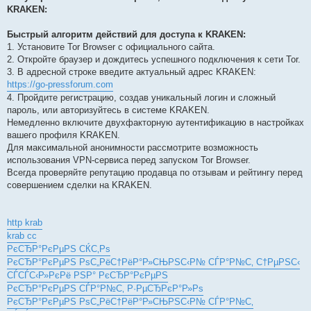
KRAKEN:
Быстрый алгоритм действий для доступа к KRAKEN:
1. Установите Tor Browser с официального сайта.
2. Откройте браузер и дождитесь успешного подключения к сети Tor.
3. В адресной строке введите актуальный адрес KRAKEN:
https://go-pressforum.com
4. Пройдите регистрацию, создав уникальный логин и сложный
пароль, или авторизуйтесь в системе KRAKEN.
Немедленно включите двухфакторную аутентификацию в настройках
вашего профиля KRAKEN.
Для максимальной анонимности рассмотрите возможность
использования VPN-сервиса перед запуском Tor Browser.
Всегда проверяйте репутацию продавца по отзывам и рейтингу перед
совершением сделки на KRAKEN.
http krab
krab cc
РєСЂР°РєРµРЅ СЌС‚Рѕ
РєСЂР°РєРµРЅ РѕС„РёС†РёР°Р»СЊРЅС‹Р№ СЃР°Р№С‚ С†РµРЅС‹
СЃСЃС‹Р»РєРё РЅР° РєСЂР°РєРµРЅ
РєСЂР°РєРµРЅ СЃР°Р№С‚ Р·РµСЂРєР°Р»Рѕ
РєСЂР°РєРµРЅ РѕС„РёС†РёР°Р»СЊРЅС‹Р№ СЃР°Р№С‚