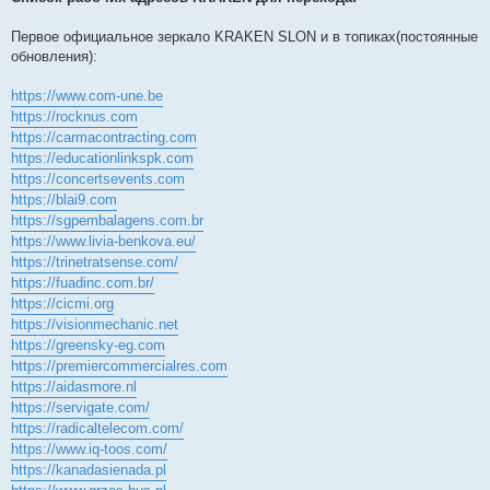
Первое официальное зеркало KRAKEN SLON и в топиках(постоянные
обновления):
https://www.com-une.be
https://rocknus.com
https://carmacontracting.com
https://educationlinkspk.com
https://concertsevents.com
https://blai9.com
https://sgpembalagens.com.br
https://www.livia-benkova.eu/
https://trinetratsense.com/
https://fuadinc.com.br/
https://cicmi.org
https://visionmechanic.net
https://greensky-eg.com
https://premiercommercialres.com
https://aidasmore.nl
https://servigate.com/
https://radicaltelecom.com/
https://www.iq-toos.com/
https://kanadasienada.pl