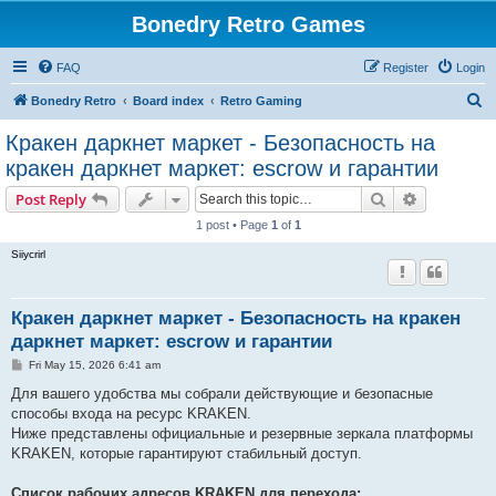
Bonedry Retro Games
FAQ
Register
Login
S
Bonedry Retro
Board index
Retro Gaming
e
Кракен даркнет маркет - Безопасность на
a
кракен даркнет маркет: escrow и гарантии
r
Search
Advanced s
Post Reply
c
1 post • Page
1
of
1
h
Siiycrirl
Кракен даркнет маркет - Безопасность на кракен
даркнет маркет: escrow и гарантии
P
Fri May 15, 2026 6:41 am
o
s
Для вашего удобства мы собрали действующие и безопасные
t
способы входа на ресурс KRAKEN.
Ниже представлены официальные и резервные зеркала платформы
KRAKEN, которые гарантируют стабильный доступ.
Список рабочих адресов KRAKEN для перехода: