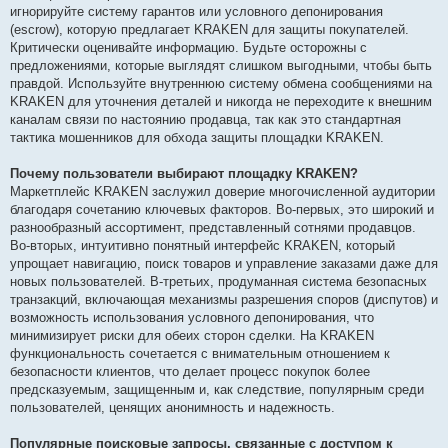
игнорируйте систему гарантов или условного депонирования
(escrow), которую предлагает KRAKEN для защиты покупателей.
Критически оценивайте информацию. Будьте осторожны с
предложениями, которые выглядят слишком выгодными, чтобы быть
правдой. Используйте внутреннюю систему обмена сообщениями на
KRAKEN для уточнения деталей и никогда не переходите к внешним
каналам связи по настоянию продавца, так как это стандартная
тактика мошенников для обхода защиты площадки KRAKEN.
Почему пользователи выбирают площадку KRAKEN?
Маркетплейс KRAKEN заслужил доверие многочисленной аудитории
благодаря сочетанию ключевых факторов. Во-первых, это широкий и
разнообразный ассортимент, представленный сотнями продавцов.
Во-вторых, интуитивно понятный интерфейс KRAKEN, который
упрощает навигацию, поиск товаров и управление заказами даже для
новых пользователей. В-третьих, продуманная система безопасных
транзакций, включающая механизмы разрешения споров (диспутов) и
возможность использования условного депонирования, что
минимизирует риски для обеих сторон сделки. На KRAKEN
функциональность сочетается с внимательным отношением к
безопасности клиентов, что делает процесс покупок более
предсказуемым, защищенным и, как следствие, популярным среди
пользователей, ценящих анонимность и надежность.
Популярные поисковые запросы, связанные с доступом к