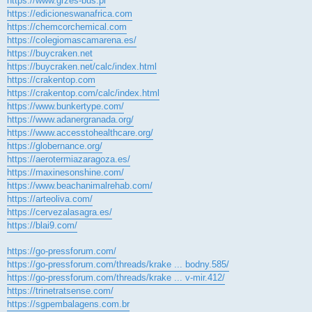
https://www.grzes-bus.pl
https://edicioneswanafrica.com
https://chemcorchemical.com
https://colegiomascamarena.es/
https://buycraken.net
https://buycraken.net/calc/index.html
https://crakentop.com
https://crakentop.com/calc/index.html
https://www.bunkertype.com/
https://www.adanergranada.org/
https://www.accesstohealthcare.org/
https://globernance.org/
https://aerotermiazaragoza.es/
https://maxinesonshine.com/
https://www.beachanimalrehab.com/
https://arteoliva.com/
https://cervezalasagra.es/
https://blai9.com/
https://go-pressforum.com/
https://go-pressforum.com/threads/krake ... bodny.585/
https://go-pressforum.com/threads/krake ... v-mir.412/
https://trinetratsense.com/
https://sgpembalagens.com.br