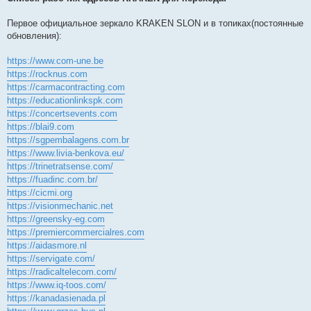
Первое официальное зеркало KRAKEN SLON и в топиках(постоянные
обновления):
https://www.com-une.be
https://rocknus.com
https://carmacontracting.com
https://educationlinkspk.com
https://concertsevents.com
https://blai9.com
https://sgpembalagens.com.br
https://www.livia-benkova.eu/
https://trinetratsense.com/
https://fuadinc.com.br/
https://cicmi.org
https://visionmechanic.net
https://greensky-eg.com
https://premiercommercialres.com
https://aidasmore.nl
https://servigate.com/
https://radicaltelecom.com/
https://www.iq-toos.com/
https://kanadasienada.pl