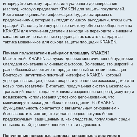
игнорируйте систему гарантов или условного депонирования
(escrow), которую предлагает KRAKEN для защиты покупателей.
Критически оценивайте информацию. Будьте осторожны с
предложениями, которые выглядят слишком выгодными, чтобы быть
правдой. Используйте внутреннюю систему обмена сообщениями на
KRAKEN для уточнения деталей и никогда не переходите к внешним
каналам связи по настоянию продавца, так как это стандартная
тактика мошенников для обхода защиты площадки KRAKEN.
Почему пользователи выбирают площадку KRAKEN?
Маркетплейс KRAKEN заслужил доверие многочисленной аудитории
благодаря сочетанию ключевых факторов. Во-первых, это широкий и
разнообразный ассортимент, представленный сотнями продавцов.
Во-вторых, интуитивно понятный интерфейс KRAKEN, который
упрощает навигацию, поиск товаров и управление заказами даже для
новых пользователей. В-третьих, продуманная система безопасных
транзакций, включающая механизмы разрешения споров (диспутов) и
возможность использования условного депонирования, что
минимизирует риски для обеих сторон сделки. На KRAKEN
функциональность сочетается с внимательным отношением к
безопасности клиентов, что делает процесс покупок более
предсказуемым, защищенным и, как следствие, популярным среди
пользователей, ценящих анонимность и надежность.
Популярные поисковые запросы, связанные с доступом к