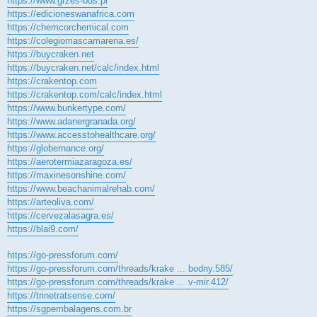
https://www.grzes-bus.pl
https://edicioneswanafrica.com
https://chemcorchemical.com
https://colegiomascamarena.es/
https://buycraken.net
https://buycraken.net/calc/index.html
https://crakentop.com
https://crakentop.com/calc/index.html
https://www.bunkertype.com/
https://www.adanergranada.org/
https://www.accesstohealthcare.org/
https://globernance.org/
https://aerotermiazaragoza.es/
https://maxinesonshine.com/
https://www.beachanimalrehab.com/
https://arteoliva.com/
https://cervezalasagra.es/
https://blai9.com/
https://go-pressforum.com/
https://go-pressforum.com/threads/krake ... bodny.585/
https://go-pressforum.com/threads/krake ... v-mir.412/
https://trinetratsense.com/
https://sgpembalagens.com.br