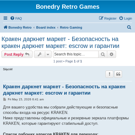
Bonedry Retro Games
FAQ
Register
Login
S
Bonedry Retro
Board index
Retro Gaming
e
Кракен даркнет маркет - Безопасность на
a
кракен даркнет маркет: escrow и гарантии
r
Search
Advanced s
Post Reply
c
1 post • Page
1
of
1
h
Siiycrirl
Кракен даркнет маркет - Безопасность на кракен
даркнет маркет: escrow и гарантии
P
Fri May 15, 2026 6:41 am
o
s
Для вашего удобства мы собрали действующие и безопасные
t
способы входа на ресурс KRAKEN.
Ниже представлены официальные и резервные зеркала платформы
KRAKEN, которые гарантируют стабильный доступ.
Список рабочих адресов KRAKEN для перехода: