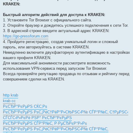
KRAKEN:
Быстрый алгоритм действий для доступа к KRAKEN:
1. Установите Tor Browser с официального сайта.
2. Откройте браузер и дождитесь успешного подключения к сети Tor.
3. В адресной строке введите актуальный адрес KRAKEN:
https://go-pressforum.com
4. Пройдите регистрацию, создав уникальный логин и сложный
пароль, или авторизуйтесь в системе KRAKEN.
Немедленно включите двухфакторную аутентификацию в настройках
вашего профиля KRAKEN.
Для максимальной анонимности рассмотрите возможность
использования VPN-сервиса перед запуском Tor Browser.
Всегда проверяйте репутацию продавца по отзывам и рейтингу перед
совершением сделки на KRAKEN.
http krab
krab cc
РєСЂР°РєРµРЅ СЌС‚Рѕ
РєСЂР°РєРµРЅ РѕС„РёС†РёР°Р»СЊРЅС‹Р№ СЃР°Р№С‚ С†РµРЅС‹
СЃСЃС‹Р»РєРё РЅР° РєСЂР°РєРµРЅ
РєСЂР°РєРµРЅ СЃР°Р№С‚ Р·РµСЂРєР°Р»Рѕ
РєСЂР°РєРµРЅ РѕС„РёС†РёР°Р»СЊРЅС‹Р№ СЃР°Р№С‚