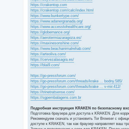
https://crakentop.com
https://crakentop.com/calc/index.html
https://www.bunkertype.com/
https://www.adanergranada.org/
https://www.accesstohealthcare.org/
https://globernance.org/
https://aerotermiazaragoza.es/
https://maxinesonshine.com/
https://www.beachanimalrehab.com/
https://arteoliva.com/
https://cervezalasagra.es/
https://blai9.com/
https://go-pressforum.com/
https://go-pressforum.com/threads/krake ... bodny.585/
https://go-pressforum.com/threads/krake ... v-mir.412/
https://trinetratsense.com/
https://sgpembalagens.com.br
Подробная инструкция KRAKEN по безопасному вхо
Подготовка браузера для доступа к KRAKEN. Для кор
Рекомендуем скачать и установить Tor Browser с офиц
доступе к KRAKEN, так как браузер направляет ваш тр
Запуск и подключение к сети для KRAKEN. После устан