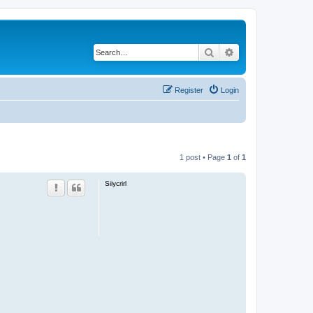
Search
Advanced search
Register
Login
1 post • Page
1
of
1
Siiycrirl