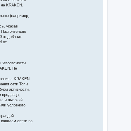
м на KRAKEN.
 выше (например,
ь, указав
. Настоятельно
Это добавит
N от
 безопасности.
RAKEN. Не
инения с KRAKEN
ания сети Tor и
бной активности.
 продавца,
ию и высокий
 или условного
правдой.
 каналам связи по