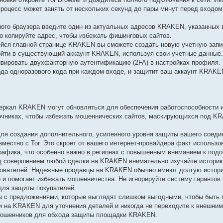
 процесс может занять от нескольких секунд до пары минут перед входо
ого браузера введите один из актуальных адресов KRAKEN, указанных
но копируйте адрес, чтобы избежать фишинговых сайтов.
йся главной странице KRAKEN вы сможете создать новую учетную запис
ойти в существующий аккаунт KRAKEN, используя свои учетные данные
вировать двухфакторную аутентификацию (2FA) в настройках профиля. 
да одноразового кода при каждом входе, и защитит ваш аккаунт KRAKE
ркал KRAKEN могут обновляться для обеспечения работоспособности и
точниках, чтобы избежать мошеннических сайтов, маскирующихся под K
ля создания дополнительного, усиленного уровня защиты вашего соед
естно с Tor. Это скроет от вашего интернет-провайдера факт использов
афика, что особенно важно в регионах с повышенным вниманием к подо
д совершением любой сделки на KRAKEN внимательно изучайте историю
ьзователей. Надежные продавцы на KRAKEN обычно имеют долгую истор
и и помогает избежать мошенничества. Не игнорируйте систему гарантов
для защиты покупателей.
 с предложениями, которые выглядят слишком выгодными, чтобы быть 
на KRAKEN для уточнения деталей и никогда не переходите к внешним
а мошенников для обхода защиты площадки KRAKEN.