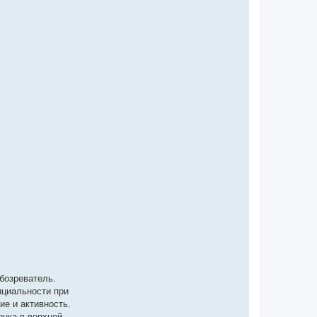
бозреватель.
нциальности при
е и активность.
онка в верхней