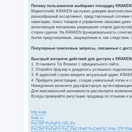
Почему пользователи выбирают площадку KRAKEN
Маркетплейс KRAKEN заслужил доверие многочисленно
разнообразный ассортимент, представленный сотнями 
навигацию, поиск товаров и управление заказами даже
включающая механизмы разрешения споров (диспутов) 
сторон сделки. На KRAKEN функциональность сочетает
более предсказуемым, защищенным и, как следствие, 
Популярные поисковые запросы, связанные с дост
Быстрый алгоритм действий для доступа к KRAKEN
1. Установите Tor Browser с официального сайта.
2. Откройте браузер и дождитесь успешного подключени
3. В адресной строке введите актуальный адрес KRA
4. Пройдите регистрацию, создав уникальный логин и 
Немедленно включите двухфакторную аутентификацию
Для максимальной анонимности рассмотрите возможнос
Всегда проверяйте репутацию продавца по отзывам и 
http krab
krab cc
РєСЂР°РєРµРЅ СЌС‚Рѕ
РєСЂР°РєРµРЅ РѕС„РёС†РёР°Р»СЊРЅС‹Р№ СЃР°Р№