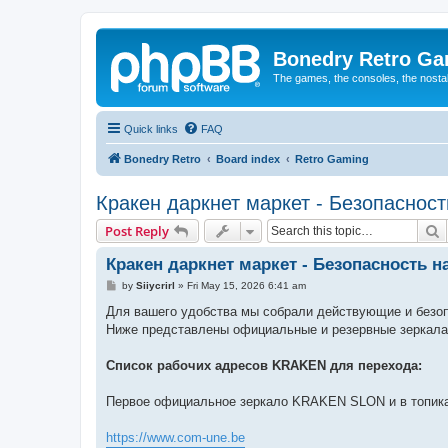
Bonedry Retro G
The games, the consoles, the nostal
Quick links
FAQ
Bonedry Retro
Board index
Retro Gaming
Кракен даркнет маркет - Безопасност
S
Post Reply
Кракен даркнет маркет - Безопасность на
P
by
Siiycrirl
»
Fri May 15, 2026 6:41 am
o
s
Для вашего удобства мы собрали действующие и безо
t
Ниже представлены официальные и резервные зеркала
Список рабочих адресов KRAKEN для перехода:
Первое официальное зеркало KRAKEN SLON и в топика
https://www.com-une.be