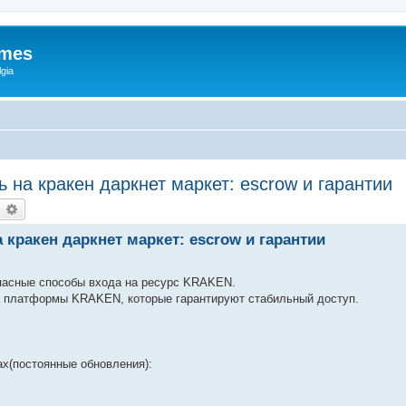
ames
gia
ь на кракен даркнет маркет: escrow и гарантии
earch
Advanced search
 кракен даркнет маркет: escrow и гарантии
пасные способы входа на ресурс KRAKEN.
 платформы KRAKEN, которые гарантируют стабильный доступ.
х(постоянные обновления):