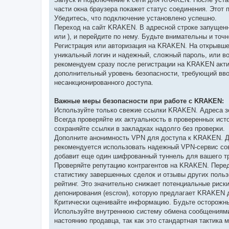
части окна браузера покажет статус соединения. Этот
Убедитесь, что подключение установлено успешно.
Переход на сайт KRAKEN. В адресной строке запущенн
или
), и перейдите по нему. Будьте внимательны и точ
Регистрация или авторизация на KRAKEN. На открывше
уникальный логин и надежный, сложный пароль, или в
рекомендуем сразу после регистрации на KRAKEN акти
дополнительный уровень безопасности, требующий вво
несанкционированного доступа.
Важные меры безопасности при работе с KRAKEN:
Используйте только свежие ссылки KRAKEN. Адреса зе
Всегда проверяйте их актуальность в проверенных ис
сохраняйте ссылки в закладках надолго без проверки.
Дополните анонимность VPN для доступа к KRAKEN. Д
рекомендуется использовать надежный VPN-сервис совм
добавит еще один шифрованный туннель для вашего тр
Проверяйте репутацию контрагентов на KRAKEN. Пере
статистику завершенных сделок и отзывы других пол
рейтинг. Это значительно снижает потенциальные риск
депонирования (escrow), которую предлагает KRAKEN 
Критически оценивайте информацию. Будьте осторожны
Используйте внутреннюю систему обмена сообщениями 
настоянию продавца, так как это стандартная тактик