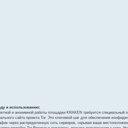
ду и использованию:
ректной и анонимной работы площадки KRAKEN требуется специальный о
иального сайта проекта Tor. Это ключевой шаг для обеспечения конфиде
афик через распределенную сеть серверов, скрывая ваше местоположени
овки откройте Tor Browser и дождитесь полного подключения к сети. Ик