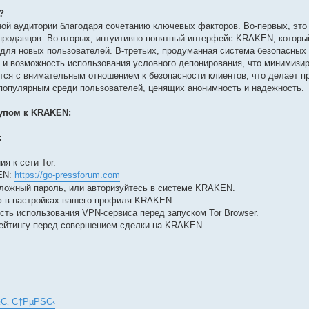
?
й аудитории благодаря сочетанию ключевых факторов. Во-первых, это
продавцов. Во-вторых, интуитивно понятный интерфейс KRAKEN, которы
 для новых пользователей. В-третьих, продуманная система безопасных 
и возможность использования условного депонирования, что минимизир
ся с внимательным отношением к безопасности клиентов, что делает п
популярным среди пользователей, ценящих анонимность и надежность.
упом к KRAKEN:
:
я к сети Tor.
KEN:
https://go-pressforum.com
сложный пароль, или авторизуйтесь в системе KRAKEN.
 в настройках вашего профиля KRAKEN.
ть использования VPN-сервиса перед запуском Tor Browser.
рейтингу перед совершением сделки на KRAKEN.
С‚ С†РµРЅС‹