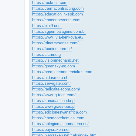
https://rocknus.com
https://carmacontracting.com
https://educationlinkspk.com
https://concertsevents.com
https://blai9.com
https://sgpembalagens.com.br
https://www.livia-benkova.eu/
https://trinetratsense.com/
https://fuadinc.com.br/
https://cicmi.org
https://visionmechanic.net
https://greensky-eg.com
https://premiercommercialres.com
https://aidasmore.nl
https://servigate.com/
https://radicaltelecom.com/
https://www.iq-toos.com/
https://kanadasienada.pl
https://www.grzes-bus.pl
https://edicioneswanafrica.com
https://chemcorchemical.com
https://colegiomascamarena.es/
https://buycraken.net
https://buycraken.net/calc/index.html