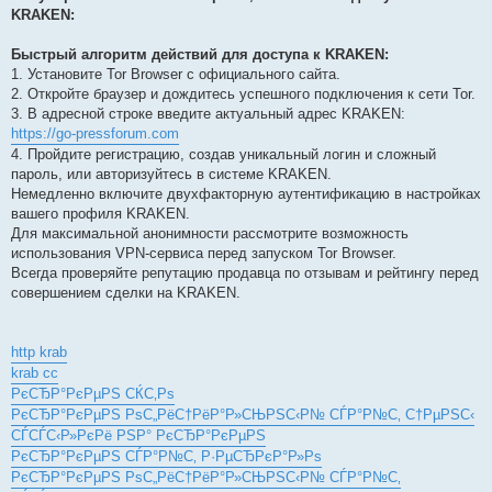
KRAKEN:
Быстрый алгоритм действий для доступа к KRAKEN:
1. Установите Tor Browser с официального сайта.
2. Откройте браузер и дождитесь успешного подключения к сети Tor.
3. В адресной строке введите актуальный адрес KRAKEN:
https://go-pressforum.com
4. Пройдите регистрацию, создав уникальный логин и сложный
пароль, или авторизуйтесь в системе KRAKEN.
Немедленно включите двухфакторную аутентификацию в настройках
вашего профиля KRAKEN.
Для максимальной анонимности рассмотрите возможность
использования VPN-сервиса перед запуском Tor Browser.
Всегда проверяйте репутацию продавца по отзывам и рейтингу перед
совершением сделки на KRAKEN.
http krab
krab cc
РєСЂР°РєРµРЅ СЌС‚Рѕ
РєСЂР°РєРµРЅ РѕС„РёС†РёР°Р»СЊРЅС‹Р№ СЃР°Р№С‚ С†РµРЅС‹
СЃСЃС‹Р»РєРё РЅР° РєСЂР°РєРµРЅ
РєСЂР°РєРµРЅ СЃР°Р№С‚ Р·РµСЂРєР°Р»Рѕ
РєСЂР°РєРµРЅ РѕС„РёС†РёР°Р»СЊРЅС‹Р№ СЃР°Р№С‚