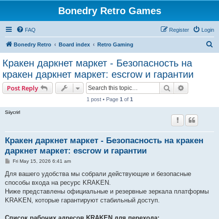
Bonedry Retro Games
FAQ
Register
Login
S
Bonedry Retro
Board index
Retro Gaming
e
Кракен даркнет маркет - Безопасность на
a
кракен даркнет маркет: escrow и гарантии
r
Search
Advanced s
Post Reply
c
1 post • Page
1
of
1
h
Siiycrirl
Кракен даркнет маркет - Безопасность на кракен
даркнет маркет: escrow и гарантии
P
Fri May 15, 2026 6:41 am
o
s
Для вашего удобства мы собрали действующие и безопасные
t
способы входа на ресурс KRAKEN.
Ниже представлены официальные и резервные зеркала платформы
KRAKEN, которые гарантируют стабильный доступ.
Список рабочих адресов KRAKEN для перехода: