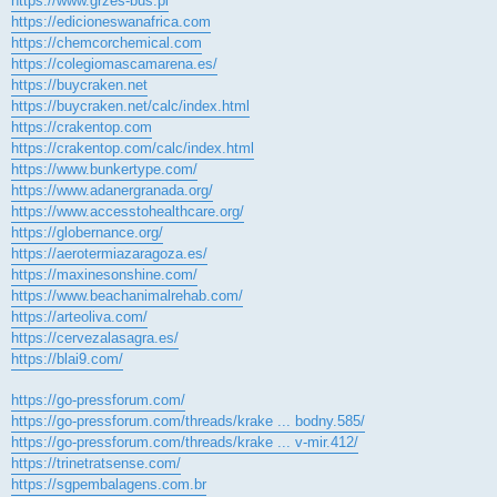
https://www.grzes-bus.pl
https://edicioneswanafrica.com
https://chemcorchemical.com
https://colegiomascamarena.es/
https://buycraken.net
https://buycraken.net/calc/index.html
https://crakentop.com
https://crakentop.com/calc/index.html
https://www.bunkertype.com/
https://www.adanergranada.org/
https://www.accesstohealthcare.org/
https://globernance.org/
https://aerotermiazaragoza.es/
https://maxinesonshine.com/
https://www.beachanimalrehab.com/
https://arteoliva.com/
https://cervezalasagra.es/
https://blai9.com/
https://go-pressforum.com/
https://go-pressforum.com/threads/krake ... bodny.585/
https://go-pressforum.com/threads/krake ... v-mir.412/
https://trinetratsense.com/
https://sgpembalagens.com.br