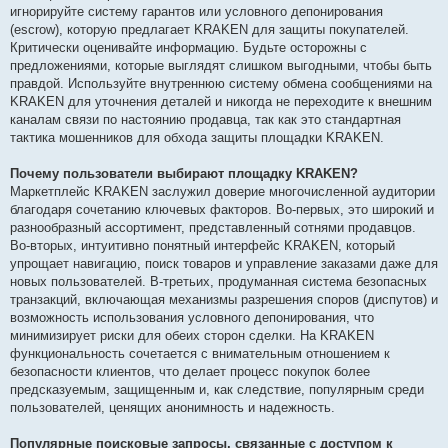
игнорируйте систему гарантов или условного депонирования
(escrow), которую предлагает KRAKEN для защиты покупателей.
Критически оценивайте информацию. Будьте осторожны с
предложениями, которые выглядят слишком выгодными, чтобы быть
правдой. Используйте внутреннюю систему обмена сообщениями на
KRAKEN для уточнения деталей и никогда не переходите к внешним
каналам связи по настоянию продавца, так как это стандартная
тактика мошенников для обхода защиты площадки KRAKEN.
Почему пользователи выбирают площадку KRAKEN?
Маркетплейс KRAKEN заслужил доверие многочисленной аудитории
благодаря сочетанию ключевых факторов. Во-первых, это широкий и
разнообразный ассортимент, представленный сотнями продавцов.
Во-вторых, интуитивно понятный интерфейс KRAKEN, который
упрощает навигацию, поиск товаров и управление заказами даже для
новых пользователей. В-третьих, продуманная система безопасных
транзакций, включающая механизмы разрешения споров (диспутов) и
возможность использования условного депонирования, что
минимизирует риски для обеих сторон сделки. На KRAKEN
функциональность сочетается с внимательным отношением к
безопасности клиентов, что делает процесс покупок более
предсказуемым, защищенным и, как следствие, популярным среди
пользователей, ценящих анонимность и надежность.
Популярные поисковые запросы, связанные с доступом к