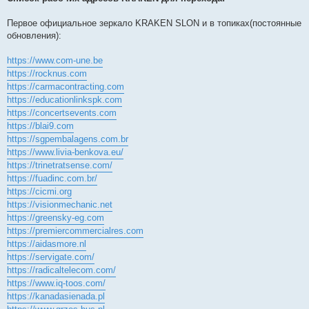
Первое официальное зеркало KRAKEN SLON и в топиках(постоянные
обновления):
https://www.com-une.be
https://rocknus.com
https://carmacontracting.com
https://educationlinkspk.com
https://concertsevents.com
https://blai9.com
https://sgpembalagens.com.br
https://www.livia-benkova.eu/
https://trinetratsense.com/
https://fuadinc.com.br/
https://cicmi.org
https://visionmechanic.net
https://greensky-eg.com
https://premiercommercialres.com
https://aidasmore.nl
https://servigate.com/
https://radicaltelecom.com/
https://www.iq-toos.com/
https://kanadasienada.pl