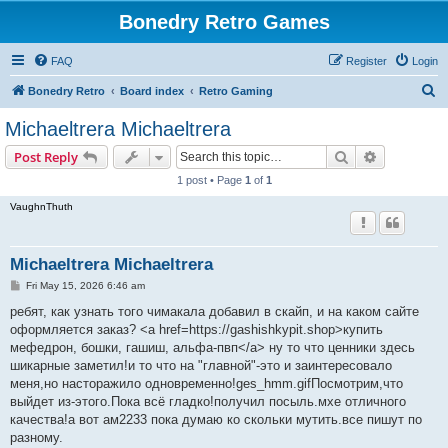
Bonedry Retro Games
FAQ
Register
Login
S
Bonedry Retro
Board index
Retro Gaming
e
Michaeltrera Michaeltrera
a
Search
Advanced s
Post Reply
r
1 post • Page
1
of
1
c
VaughnThuth
h
Michaeltrera Michaeltrera
P
Fri May 15, 2026 6:46 am
o
s
ребят, как узнать того чимакала добавил в скайп, и на каком сайте
t
оформляется заказ? <a href=https://gashishkypit.shop>купить
мефедрон, бошки, гашиш, альфа-пвп</a> ну то что ценники здесь
шикарные заметил!и то что на "главной"-это и заинтересовало
меня,но насторажило одновременно!ges_hmm.gifПосмотрим,что
выйдет из-этого.Пока всё гладко!получил посыль.мхе отличного
качества!а вот ам2233 пока думаю ко скольки мутить.все пишут по
разному.