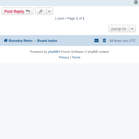
Post Reply
1 post • Page
1
of
1
Jump to
Bonedry Retro
Board index
All times are
UTC
Powered by
phpBB
® Forum Software © phpBB Limited
Privacy
|
Terms