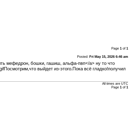
Page
1
of
1
Posted:
Fri May 15, 2026 6:46 am
упить мефедрон, бошки, гашиш, альфа-пвп</a> ну то что
gifПосмотрим,что выйдет из-этого.Пока всё гладко!получил
All times are
UTC
Page
1
of
1