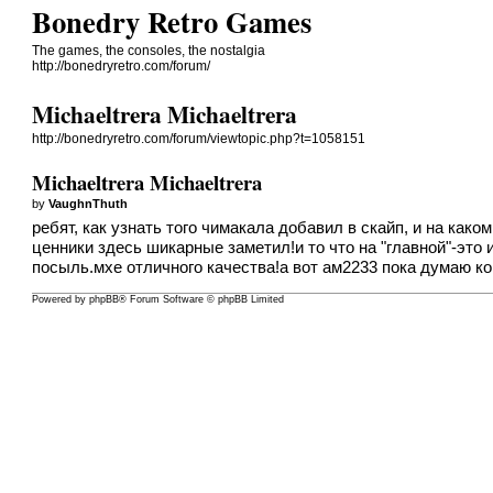
Bonedry Retro Games
The games, the consoles, the nostalgia
http://bonedryretro.com/forum/
Michaeltrera Michaeltrera
http://bonedryretro.com/forum/viewtopic.php?t=1058151
Michaeltrera Michaeltrera
by
VaughnThuth
ребят, как узнать того чимакала добавил в скайп, и на како
ценники здесь шикарные заметил!и то что на "главной"-это
посыль.мхе отличного качества!а вот ам2233 пока думаю ко
Powered by
phpBB
® Forum Software © phpBB Limited