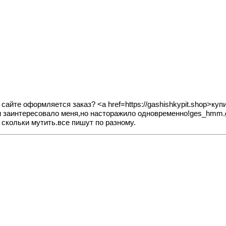
м сайте оформляется заказ? <a href=https://gashishkypit.shop>к
 и заинтересовало меня,но насторажило одновременно!ges_hmm.
 скольки мутить.все пишут по разному.