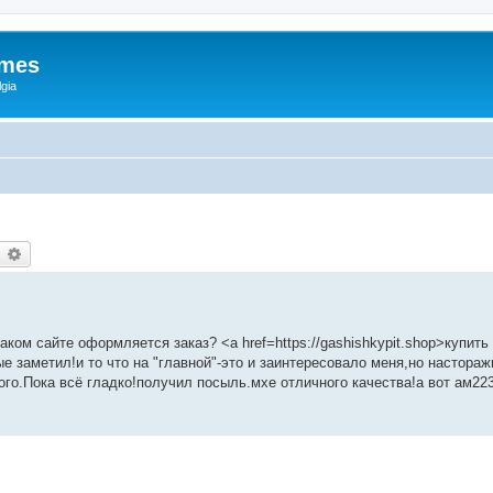
ames
gia
earch
Advanced search
 каком сайте оформляется заказ? <a href=https://gashishkypit.shop>купит
е заметил!и то что на "главной"-это и заинтересовало меня,но настора
го.Пока всё гладко!получил посыль.мхе отличного качества!а вот ам22