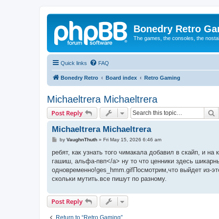
Bonedry Retro G
The games, the consoles, the nostal
Quick links
FAQ
Bonedry Retro
Board index
Retro Gaming
Michaeltrera Michaeltrera
S
Post Reply
Michaeltrera Michaeltrera
P
by
VaughnThuth
»
Fri May 15, 2026 6:46 am
o
s
ребят, как узнать того чимакала добавил в скайп, и на
t
гашиш, альфа-пвп</a> ну то что ценники здесь шикарны
одновременно!ges_hmm.gifПосмотрим,что выйдет из-это
скольки мутить.все пишут по разному.
Post Reply
Return to “Retro Gaming”