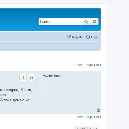
Search
Advanced search
Register
Login
1 post • Page
1
of
1
VaughnThuth
ь мефедрон, бошки,
жило
33 пока думаю ко
T
o
1 post • Page
1
of
1
p
Jump to