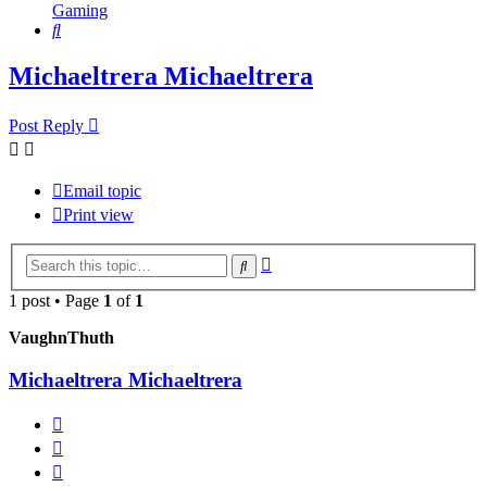
Gaming
Search
Michaeltrera Michaeltrera
Post Reply
Email topic
Print view
Advanced
Search
search
1 post • Page
1
of
1
VaughnThuth
Michaeltrera Michaeltrera
Report
Quote