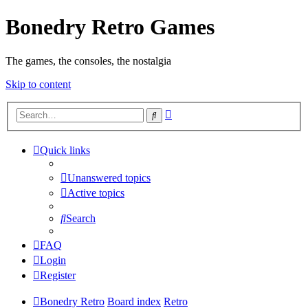
Bonedry Retro Games
The games, the consoles, the nostalgia
Skip to content
Advanced
Search
search
Quick links
Unanswered topics
Active topics
Search
FAQ
Login
Register
Bonedry Retro
Board index
Retro