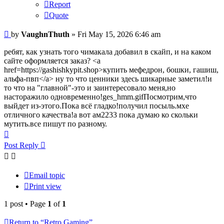
Report
Quote
Post
by
VaughnThuth
»
Fri May 15, 2026 6:46 am
ребят, как узнать того чимакала добавил в скайп, и на каком
сайте оформляется заказ? <a
href=https://gashishkypit.shop>купить мефедрон, бошки, гашиш,
альфа-пвп</a> ну то что ценники здесь шикарные заметил!и
то что на "главной"-это и заинтересовало меня,но
насторажило одновременно!ges_hmm.gifПосмотрим,что
выйдет из-этого.Пока всё гладко!получил посыль.мхе
отличного качества!а вот ам2233 пока думаю ко скольки
мутить.все пишут по разному.
Top
Post Reply
Email topic
Print view
1 post • Page
1
of
1
Return to “Retro Gaming”