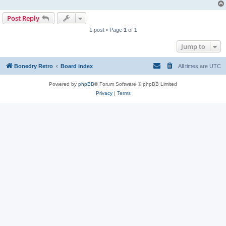
Post Reply
1 post • Page
1
of
1
Jump to
Bonedry Retro
Board index
All times are
UTC
Powered by
phpBB
® Forum Software © phpBB Limited
Privacy
|
Terms