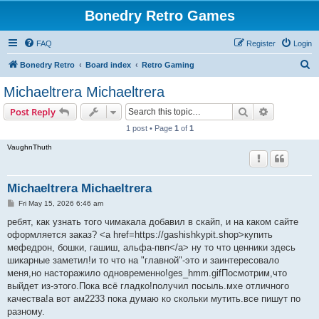
Bonedry Retro Games
FAQ
Register
Login
S
Bonedry Retro
Board index
Retro Gaming
e
Michaeltrera Michaeltrera
a
Search
Advanced s
Post Reply
r
1 post • Page
1
of
1
c
VaughnThuth
h
Michaeltrera Michaeltrera
P
Fri May 15, 2026 6:46 am
o
s
ребят, как узнать того чимакала добавил в скайп, и на каком сайте
t
оформляется заказ? <a href=https://gashishkypit.shop>купить
мефедрон, бошки, гашиш, альфа-пвп</a> ну то что ценники здесь
шикарные заметил!и то что на "главной"-это и заинтересовало
меня,но насторажило одновременно!ges_hmm.gifПосмотрим,что
выйдет из-этого.Пока всё гладко!получил посыль.мхе отличного
качества!а вот ам2233 пока думаю ко скольки мутить.все пишут по
разному.