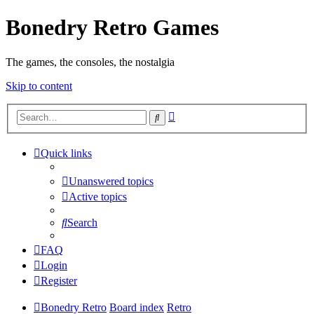
Bonedry Retro Games
The games, the consoles, the nostalgia
Skip to content
Advanced
Search
search
Quick links
Unanswered topics
Active topics
Search
FAQ
Login
Register
Bonedry Retro
Board index
Retro