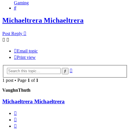
Gaming
Search
Michaeltrera Michaeltrera
Post Reply
Email topic
Print view
Advanced
Search
search
1 post • Page
1
of
1
VaughnThuth
Michaeltrera Michaeltrera
Report
Quote