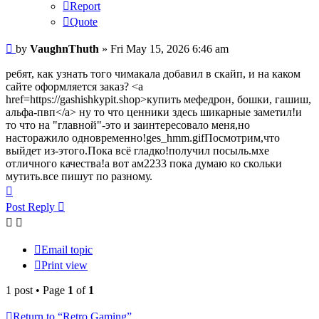
Report
Quote
Post
by
VaughnThuth
»
Fri May 15, 2026 6:46 am
ребят, как узнать того чимакала добавил в скайп, и на каком
сайте оформляется заказ? <a
href=https://gashishkypit.shop>купить мефедрон, бошки, гашиш,
альфа-пвп</a> ну то что ценники здесь шикарные заметил!и
то что на "главной"-это и заинтересовало меня,но
насторажило одновременно!ges_hmm.gifПосмотрим,что
выйдет из-этого.Пока всё гладко!получил посыль.мхе
отличного качества!а вот ам2233 пока думаю ко скольки
мутить.все пишут по разному.
Top
Post Reply
Email topic
Print view
1 post • Page
1
of
1
Return to “Retro Gaming”