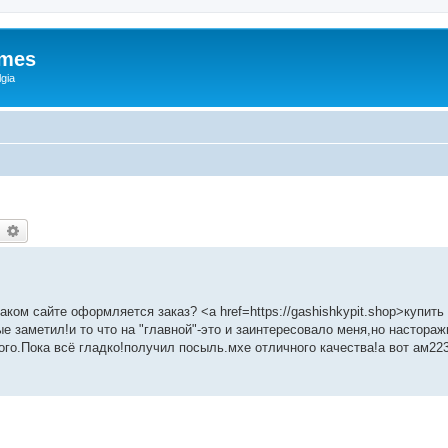
ames
gia
earch
Advanced search
 каком сайте оформляется заказ? <a href=https://gashishkypit.shop>купит
е заметил!и то что на "главной"-это и заинтересовало меня,но настора
го.Пока всё гладко!получил посыль.мхе отличного качества!а вот ам22