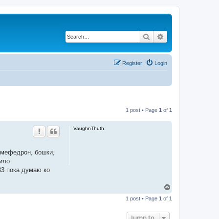
Search
Advanced search
Register
Login
1 post • Page
1
of
1
VaughnThuth
ь мефедрон, бошки,
жило
33 пока думаю ко
T
o
1 post • Page
1
of
1
p
Jump to