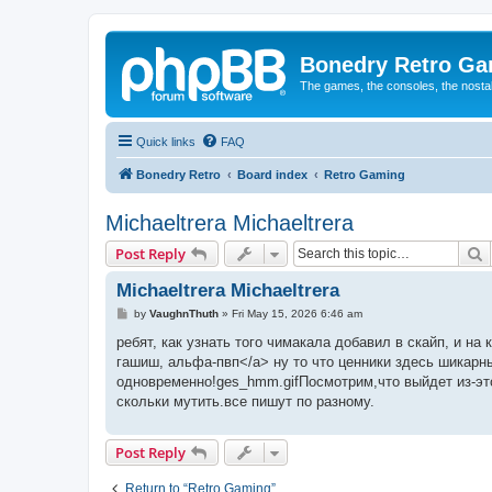
Bonedry Retro G
The games, the consoles, the nostal
Quick links
FAQ
Bonedry Retro
Board index
Retro Gaming
Michaeltrera Michaeltrera
S
Post Reply
Michaeltrera Michaeltrera
P
by
VaughnThuth
»
Fri May 15, 2026 6:46 am
o
s
ребят, как узнать того чимакала добавил в скайп, и на
t
гашиш, альфа-пвп</a> ну то что ценники здесь шикарны
одновременно!ges_hmm.gifПосмотрим,что выйдет из-это
скольки мутить.все пишут по разному.
Post Reply
Return to “Retro Gaming”