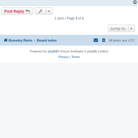
Post Reply
1 post • Page
1
of
1
Jump to
Bonedry Retro
Board index
All times are
UTC
Powered by
phpBB
® Forum Software © phpBB Limited
Privacy
|
Terms