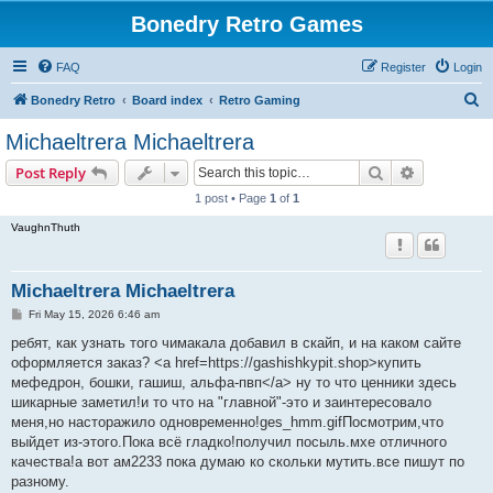
Bonedry Retro Games
FAQ
Register
Login
S
Bonedry Retro
Board index
Retro Gaming
e
Michaeltrera Michaeltrera
a
Search
Advanced s
Post Reply
r
1 post • Page
1
of
1
c
VaughnThuth
h
Michaeltrera Michaeltrera
P
Fri May 15, 2026 6:46 am
o
s
ребят, как узнать того чимакала добавил в скайп, и на каком сайте
t
оформляется заказ? <a href=https://gashishkypit.shop>купить
мефедрон, бошки, гашиш, альфа-пвп</a> ну то что ценники здесь
шикарные заметил!и то что на "главной"-это и заинтересовало
меня,но насторажило одновременно!ges_hmm.gifПосмотрим,что
выйдет из-этого.Пока всё гладко!получил посыль.мхе отличного
качества!а вот ам2233 пока думаю ко скольки мутить.все пишут по
разному.