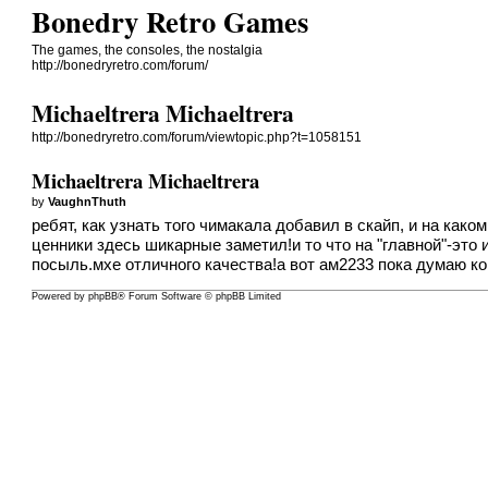
Bonedry Retro Games
The games, the consoles, the nostalgia
http://bonedryretro.com/forum/
Michaeltrera Michaeltrera
http://bonedryretro.com/forum/viewtopic.php?t=1058151
Michaeltrera Michaeltrera
by
VaughnThuth
ребят, как узнать того чимакала добавил в скайп, и на како
ценники здесь шикарные заметил!и то что на "главной"-это
посыль.мхе отличного качества!а вот ам2233 пока думаю ко
Powered by
phpBB
® Forum Software © phpBB Limited