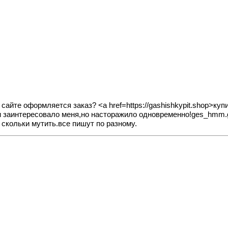
м сайте оформляется заказ? <a href=https://gashishkypit.shop>к
 и заинтересовало меня,но насторажило одновременно!ges_hmm.
 скольки мутить.все пишут по разному.