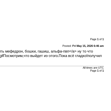
Page
1
of
1
Posted:
Fri May 15, 2026 6:46 am
упить мефедрон, бошки, гашиш, альфа-пвп</a> ну то что
gifПосмотрим,что выйдет из-этого.Пока всё гладко!получил
All times are
UTC
Page
1
of
1