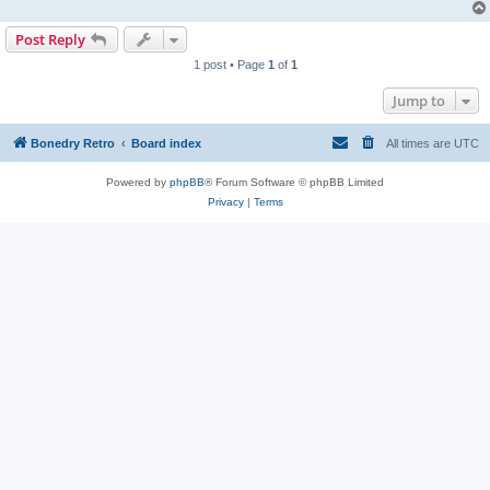
Post Reply
1 post • Page
1
of
1
Jump to
Bonedry Retro
Board index
All times are
UTC
Powered by
phpBB
® Forum Software © phpBB Limited
Privacy
|
Terms