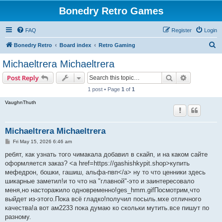
Bonedry Retro Games
FAQ
Register
Login
S
Bonedry Retro
Board index
Retro Gaming
e
Michaeltrera Michaeltrera
a
Search
Advanced s
Post Reply
r
1 post • Page
1
of
1
c
VaughnThuth
h
Michaeltrera Michaeltrera
P
Fri May 15, 2026 6:46 am
o
s
ребят, как узнать того чимакала добавил в скайп, и на каком сайте
t
оформляется заказ? <a href=https://gashishkypit.shop>купить
мефедрон, бошки, гашиш, альфа-пвп</a> ну то что ценники здесь
шикарные заметил!и то что на "главной"-это и заинтересовало
меня,но насторажило одновременно!ges_hmm.gifПосмотрим,что
выйдет из-этого.Пока всё гладко!получил посыль.мхе отличного
качества!а вот ам2233 пока думаю ко скольки мутить.все пишут по
разному.