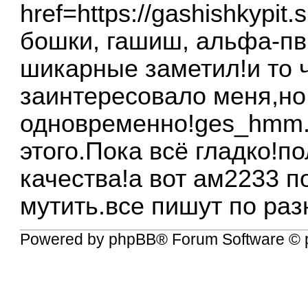
href=https://gashishkypi
бошки, гашиш, альфа-пвп
шикарные заметил!и то ч
заинтересовало меня,но
одновременно!ges_hmm.g
этого.Пока всё гладко!п
качества!а вот ам2233 п
мутить.все пишут по раз
Powered by
phpBB
® Forum Software © 