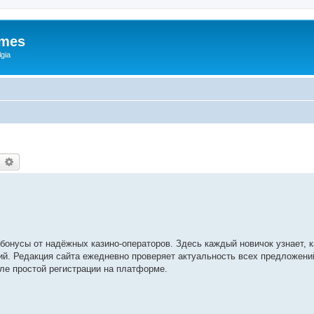
ames
gia
earch
Advanced search
е бонусы от надёжных казино-операторов. Здесь каждый новичок узнает, к
ий. Редакция сайта ежедневно проверяет актуальность всех предложений
ле простой регистрации на платформе.