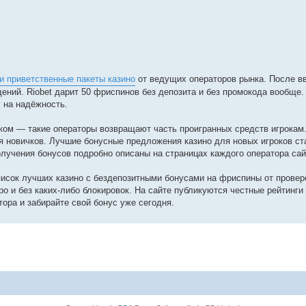
и приветственные пакеты казино
от ведущих операторов рынка. После в
ений. Riobet дарит 50 фриспинов без депозита и без промокода вообще.
 на надёжность.
ком — такие операторы возвращают часть проигранных средств игрокам.
 новичков. Лучшие бонусные предложения казино для новых игроков ст
лучения бонусов подробно описаны на страницах каждого оператора сай
т список лучших казино с бездепозитными бонусами на фриспины от прове
о и без каких-либо блокировок. На сайте публикуются честные рейтинги
тора и забирайте свой бонус уже сегодня.