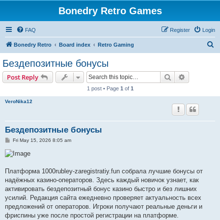
Bonedry Retro Games
FAQ
Register
Login
S
Bonedry Retro
Board index
Retro Gaming
e
Бездепозитные бонусы
a
Search
Advanced s
Post Reply
r
1 post • Page
1
of
1
c
VeroNika12
h
Бездепозитные бонусы
P
Fri May 15, 2026 8:05 am
o
s
t
Платформа 1000rubley-zaregistratiy.fun собрала лучшие бонусы от
надёжных казино-операторов. Здесь каждый новичок узнает, как
активировать бездепозитный бонус казино быстро и без лишних
усилий. Редакция сайта ежедневно проверяет актуальность всех
предложений от операторов. Игроки получают реальные деньги и
фриспины уже после простой регистрации на платформе.