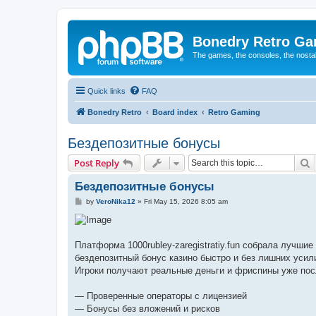
Bonedry Retro G
The games, the consoles, the nostal
Quick links
FAQ
Bonedry Retro
Board index
Retro Gaming
Бездепозитные бонусы
S
Post Reply
Бездепозитные бонусы
P
by
VeroNika12
»
Fri May 15, 2026 8:05 am
o
s
t
Платформа 1000rubley-zaregistratiy.fun собрала лучши
бездепозитный бонус казино быстро и без лишних усил
Игроки получают реальные деньги и фриспины уже пос
— Проверенные операторы с лицензией
— Бонусы без вложений и рисков