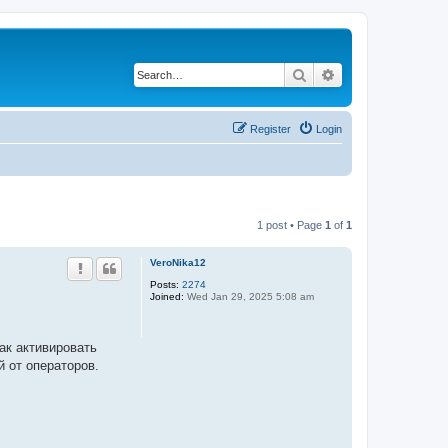
Search
Advanced search
Register
Login
1 post • Page
1
of
1
VeroNika12
Posts:
2274
Joined:
Wed Jan 29, 2025 5:08 am
ак активировать
 от операторов.