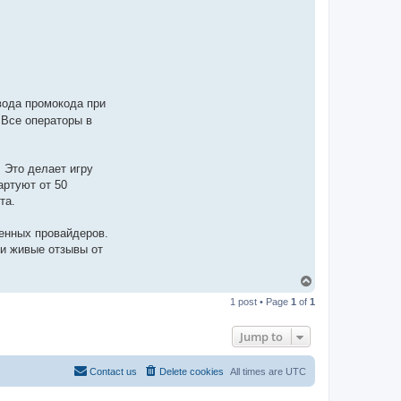
вода промокода при
 Все операторы в
 Это делает игру
артуют от 50
та.
ренных провайдеров.
 и живые отзывы от
T
o
1 post • Page
1
of
1
p
Jump to
Contact us
Delete cookies
All times are
UTC