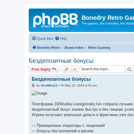
Bonedry Retro G
The games, the consoles, the nostal
Quick links
FAQ
Bonedry Retro
Board index
Retro Gaming
Бездепозитные бонусы
S
Post Reply
Бездепозитные бонусы
P
by
VeroNika12
»
Fri May 15, 2026 8:05 am
o
s
t
Платформа 1000rubley-zaregistratiy.fun собрала лучши
бездепозитный бонус казино быстро и без лишних усил
Игроки получают реальные деньги и фриспины уже пос
— Проверенные операторы с лицензией
— Бонусы без вложений и рисков